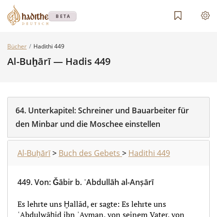
BETA
Bücher
Hadithi 449
Al-Buḫārī — Hadis 449
64.
Unterkapitel:
Schreiner und Bauarbeiter für
den Minbar und die Moschee einstellen
Al-Buḫārī
>
Buch des Gebets
>
Hadithi 449
449.
Von
:
Ǧābir b. ʿAbdullāh al-Anṣārī
Es lehrte uns Ḫallād, er sagte: Es lehrte uns
ʿAbdulwāḥid ibn ʾAyman, von seinem Vater, von