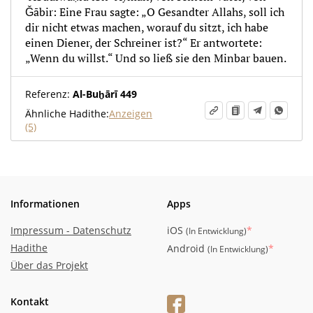
Ǧābir: Eine Frau sagte: „O Gesandter Allahs, soll ich
dir nicht etwas machen, worauf du sitzt, ich habe
einen Diener, der Schreiner ist?“ Er antwortete:
„Wenn du willst.“ Und so ließ sie den Minbar bauen.
Referenz:
Al-Buḫārī 449
Ähnliche Hadithe:
Anzeigen
(5)
Informationen
Apps
Impressum - Datenschutz
iOS
*
(
In Entwicklung
)
Hadithe
Android
*
(
In Entwicklung
)
Über das Projekt
Kontakt