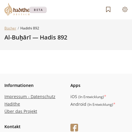
BETA
Bücher
Hadithi 892
Al-Buḫārī — Hadis 892
Informationen
Apps
Impressum - Datenschutz
iOS
*
(
In Entwicklung
)
Hadithe
Android
*
(
In Entwicklung
)
Über das Projekt
Kontakt