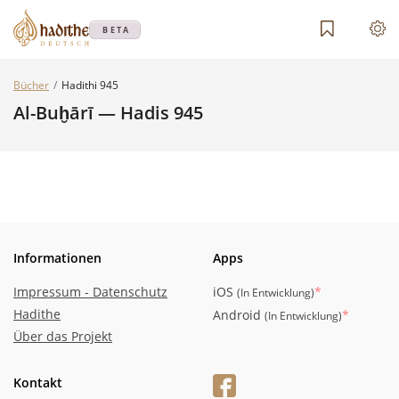
BETA
Bücher
Hadithi 945
Al-Buḫārī — Hadis 945
Informationen
Apps
Impressum - Datenschutz
iOS
*
(
In Entwicklung
)
Hadithe
Android
*
(
In Entwicklung
)
Über das Projekt
Kontakt