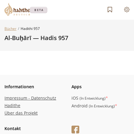
BETA
Bücher
Hadithi 957
Al-Buḫārī — Hadis 957
Informationen
Apps
Impressum - Datenschutz
iOS
*
(
In Entwicklung
)
Hadithe
Android
*
(
In Entwicklung
)
Über das Projekt
Kontakt