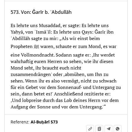
573.
Von
:
Ǧarīr b. ʿAbdullāh
Es lehrte uns Musaddad, er sagte: Es lehrte uns
Yaḥyā, von ʾIsmāʿīl: Es lehrte uns Qays: Ǧarīr ibn
ʿAbdillāh sagte zu mir: „Als wir einst beim
Propheten ﷺ waren, schaute er zum Mond, es war
eine Vollmondnacht. Sodann sagte er: ‚Ihr werdet
wahrhaftig euren Herren so sehen, wie ihr diesen
Mond seht, ihr braucht euch nicht
zusammendrängen' oder ‚abmühen, um Ihn zu
sehen. Wenn ihr es also vermögt, nicht zu schwach
für ein Gebet vor dem Sonnenauf- und Untergang zu
sein, dann betet es!' Anschließend rezitierte er:
‚Und lobpreise durch das Lob deines Herrn vor dem
Aufgang der Sonne und vor dem Untergang.'“
Referenz:
Al-Buḫārī 573