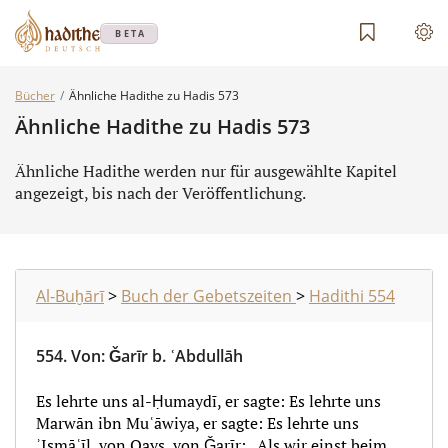
BETA
Bücher
Ähnliche Hadithe zu Hadis 573
Ähnliche Hadithe zu Hadis 573
Ähnliche Hadithe werden nur für ausgewählte Kapitel
angezeigt, bis nach der Veröffentlichung.
Al-Buḫārī
>
Buch der Gebetszeiten
>
Hadithi 554
554.
Von
:
Ǧarīr b. ʿAbdullāh
Es lehrte uns al-Ḥumaydī, er sagte: Es lehrte uns
Marwān ibn Muʿāwiya, er sagte: Es lehrte uns
ʾIsmāʿīl, von Qays, von Ǧarīr: „Als wir einst beim