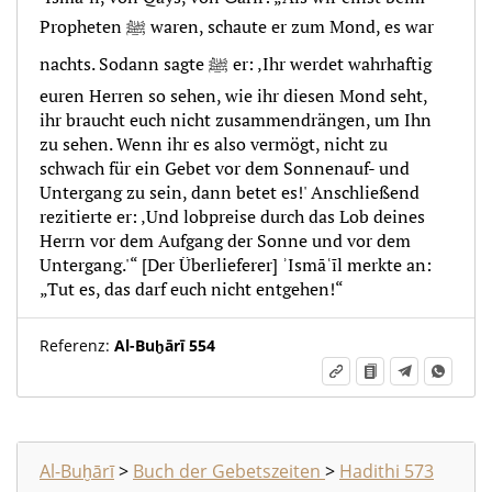
Propheten ﷺ waren, schaute er zum Mond, es war
nachts. Sodann sagte ﷺ er: ‚Ihr werdet wahrhaftig
euren Herren so sehen, wie ihr diesen Mond seht,
ihr braucht euch nicht zusammendrängen, um Ihn
zu sehen. Wenn ihr es also vermögt, nicht zu
schwach für ein Gebet vor dem Sonnenauf- und
Untergang zu sein, dann betet es!' Anschließend
rezitierte er: ‚Und lobpreise durch das Lob deines
Herrn vor dem Aufgang der Sonne und vor dem
Untergang.'“ [Der Überlieferer] ʾIsmāʿīl merkte an:
„Tut es, das darf euch nicht entgehen!“
Referenz:
Al-Buḫārī 554
Al-Buḫārī
>
Buch der Gebetszeiten
>
Hadithi 573