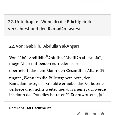
22.
Unterkapitel:
Wenn du die Pflichtgebete
verrichtest und den Ramaḍān fastest …
22.
Von
:
Ǧābir b. ʿAbdullāh al-Anṣārī
Von ʾAbū ʿAbdillāh Ǧābir ibn ʿAbdillāh al-ʾAnṣārī,
möge Allah mit beiden zufrieden sein, ist
überliefert, dass ein Mann den Gesandten Allahs ﷺ
fragte: „Wenn ich die Pflichtgebete bete, den
Ramadan faste, das Erlaubte erlaube, das Verbotene
verbiete und nichts weiter tue, was meinst du, werde
ich dann das Paradies betreten?“ Er antwortete „Ja.”
Referenz:
40 Hadithe 22