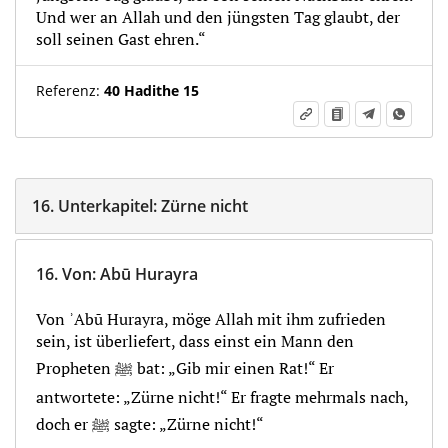
Und wer an Allah und den jüngsten Tag glaubt, der
soll seinen Gast ehren.“
Referenz:
40 Hadithe 15
16.
Unterkapitel:
Zürne nicht
16.
Von
:
Abū Hurayra
Von ʾAbū Hurayra, möge Allah mit ihm zufrieden
sein, ist überliefert, dass einst ein Mann den
Propheten ﷺ bat: „Gib mir einen Rat!“ Er
antwortete: „Zürne nicht!“ Er fragte mehrmals nach,
doch er ﷺ sagte: „Zürne nicht!“