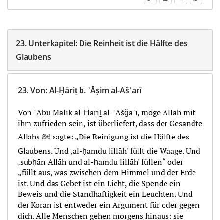
23.
Unterkapitel:
Die Reinheit ist die Hälfte des
Glaubens
23.
Von
:
Al-Ḥāriṯ b. ʿĀṣim al-Ašʿarī
Von ʾAbū Mālik al-Ḥāriṯ al-ʾAšǧaʿī, möge Allah mit
ihm zufrieden sein, ist überliefert, dass der Gesandte
Allahs ﷺ sagte: „Die Reinigung ist die Hälfte des
Glaubens. Und ‚al-ḥamdu lillāh' füllt die Waage. Und
‚subḥān Allāh und al-ḥamdu lillāh' füllen“ oder
„füllt aus, was zwischen dem Himmel und der Erde
ist. Und das Gebet ist ein Licht, die Spende ein
Beweis und die Standhaftigkeit ein Leuchten. Und
der Koran ist entweder ein Argument für oder gegen
dich. Alle Menschen gehen morgens hinaus: sie