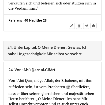
verkaufen sich und befreien sich oder stürzen sich in
die Verdammnis.“
Referenz:
40 Hadithe 23
24.
Unterkapitel:
O Meine Diener: Gewiss, Ich
habe Ungerechtigkeit Mir selbst verwehrt
24.
Von
:
Abū Ḏarr al-Ġifārī
Von ʾAbū Ḏarr, möge Allah, der Erhabene, mit ihm
zufrieden sein, ist vom Propheten ﷺ überliefert,
dass er über seinen glorreichen und majestätischen
Herrn berichtet: „O Meine Diener! Ich habe Mir
selbst Unrecht verboten und es auch unter euch