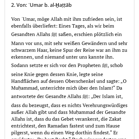
2.
Von
:
ʿUmar b. al-Ḫaṭṭāb
Von ʿUmar, möge Allah mit ihm zufrieden sein, ist
ebenfalls überliefert: Eines Tages, als wir beim
Gesandten Allahs ﷺ saßen, erschien plötzlich ein
Mann vor uns, mit sehr weißen Gewändern und sehr
schwarzem Haar, keine Spur der Reise war an ihm zu
erkennen, und niemand unter uns kannte ihn.
Sodann setzte er sich vor den Propheten ﷺ, schob
seine Knie gegen dessen Knie, legte seine
Handflächen auf dessen Oberschenkel und sagte: „O
Muḥammad, unterrichte mich über den Islam!“ Da
antwortete der Gesandte Allahs ﷺ: „Der Islam ist,
dass du bezeugst, dass es nichts Verehrungswürdiges
außer Allah gibt und dass Muḥammad der Gesandte
Allahs ist, dass du das Gebet verankerst, die Zakat
entrichtest, den Ramadan fastest und zum Hause
pilgerst, wenn du einen Weg dorthin findest.“ Er