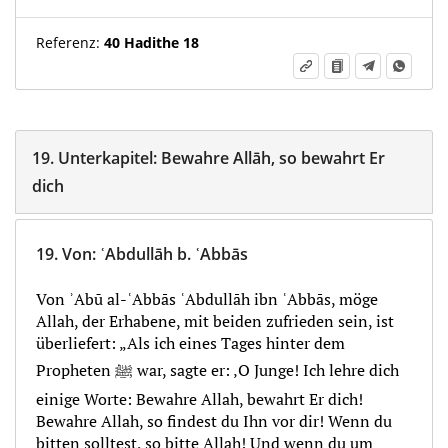
Referenz:
40 Hadithe 18
19.
Unterkapitel:
Bewahre Allāh, so bewahrt Er
dich
19.
Von
:
ʿAbdullāh b. ʿAbbās
Von ʾAbū al-ʿAbbās ʿAbdullāh ibn ʿAbbās, möge
Allah, der Erhabene, mit beiden zufrieden sein, ist
überliefert: „Als ich eines Tages hinter dem
Propheten ﷺ war, sagte er: ‚O Junge! Ich lehre dich
einige Worte: Bewahre Allah, bewahrt Er dich!
Bewahre Allah, so findest du Ihn vor dir! Wenn du
bitten solltest, so bitte Allah! Und wenn du um