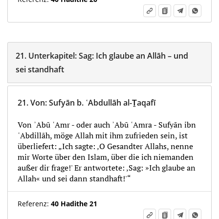
21.
Unterkapitel:
Sag: Ich glaube an Allāh – und
sei standhaft
21.
Von
:
Sufyān b. ʿAbdullāh al-Ṯaqafī
Von ʾAbū ʿAmr - oder auch ʾAbū ʿAmra - Sufyān ibn
ʿAbdillāh, möge Allah mit ihm zufrieden sein, ist
überliefert: „Ich sagte: ‚O Gesandter Allahs, nenne
mir Worte über den Islam, über die ich niemanden
außer dir frage!' Er antwortete: ‚Sag: »Ich glaube an
Allah« und sei dann standhaft!'“
Referenz:
40 Hadithe 21