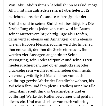
Von ʾAbū ʿAbdirraḥmān ʿAbdullāh ibn Masʿūd, möge
Allah mit ihm zufrieden sein, ist überliefert: „Es
berichtete uns der Gesandte Allahs ﷺ, der der
Ehrliche und in seiner Ehrlichkeit bestätigt ist: Die
Erschaffung eines jeden von euch wird im Bauch
seiner Mutter vereint; vierzig Tage als Tropfen,
dann wird er ebenso ein Anhängsel, dann ebenso
wie ein Happen Fleisch, sodann wird der Engel zu
ihm entsandt, der ihm die Seele einhaucht. Ihm
werden vier Aussagen angeordnet: Seine
Versorgung, sein Todeszeitpunkt und seine Taten
niederzuschreiben, und ob er unglückselig oder
glückselig sein wird. Bei Allah, neben dem nichts
verehrungswürdig ist! Manch einer von euch
vollbringt gewiss Werke der Paradiesbewohner, bis
zwischen ihm und ihm (dem Paradies) nur eine Elle
liegt, dann ereilt ihn das Geschriebene und er
vollbringt Werke der Höllenbewohner und geht in
dieses ein. Und manch einer von euch vollbringt