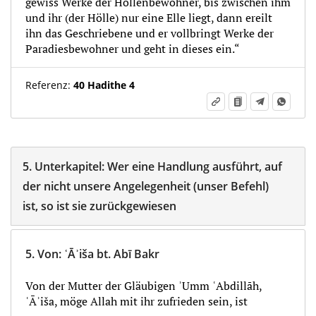
gewiss Werke der Höllenbewohner, bis zwischen ihm
und ihr (der Hölle) nur eine Elle liegt, dann ereilt
ihn das Geschriebene und er vollbringt Werke der
Paradiesbewohner und geht in dieses ein.“
Referenz:
40 Hadithe 4
5.
Unterkapitel:
Wer eine Handlung ausführt, auf
der nicht unsere Angelegenheit (unser Befehl)
ist, so ist sie zurückgewiesen
5.
Von
:
ʿĀʾiša bt. Abī Bakr
Von der Mutter der Gläubigen ʾUmm ʿAbdillāh,
ʿĀʾiša, möge Allah mit ihr zufrieden sein, ist