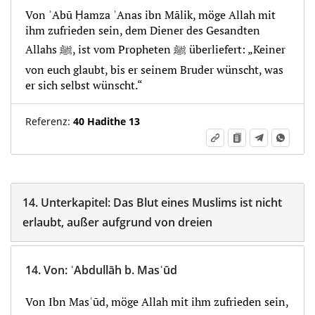
Von ʾAbū Ḥamza ʾAnas ibn Mālik, möge Allah mit
ihm zufrieden sein, dem Diener des Gesandten
Allahs ﷺ, ist vom Propheten ﷺ überliefert: „Keiner
von euch glaubt, bis er seinem Bruder wünscht, was
er sich selbst wünscht.“
Referenz:
40 Hadithe 13
14.
Unterkapitel:
Das Blut eines Muslims ist nicht
erlaubt, außer aufgrund von dreien
14.
Von
:
ʿAbdullāh b. Masʿūd
Von Ibn Masʿūd, möge Allah mit ihm zufrieden sein,