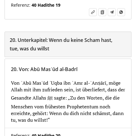
Referenz:
40 Hadithe 19
20.
Unterkapitel:
Wenn du keine Scham hast,
tue, was du willst
20.
Von
:
Abū Masʿūd al-Badrī
Von ʾAbū Masʿūd ʿUqba ibn ʿAmr al-ʾAnṣārī, möge
Allah mit ihm zufrieden sein, ist überliefert, dass der
Gesandte Allahs ﷺ sagte: „Zu den Worten, die die
Menschen vom frühesten Prophetentum noch
erreichte, gehört: Wenn du dich nicht schämst, dann
tu, was du willst!“
Referenz:
40 Hadithe 20