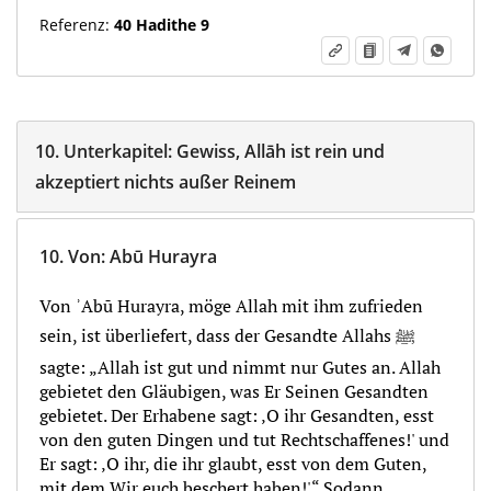
Referenz:
40 Hadithe 9
10.
Unterkapitel:
Gewiss, Allāh ist rein und
akzeptiert nichts außer Reinem
10.
Von
:
Abū Hurayra
Von ʾAbū Hurayra, möge Allah mit ihm zufrieden
sein, ist überliefert, dass der Gesandte Allahs ﷺ
sagte: „Allah ist gut und nimmt nur Gutes an. Allah
gebietet den Gläubigen, was Er Seinen Gesandten
gebietet. Der Erhabene sagt: ‚O ihr Gesandten, esst
von den guten Dingen und tut Rechtschaffenes!' und
Er sagt: ‚O ihr, die ihr glaubt, esst von dem Guten,
mit dem Wir euch beschert haben!'“ Sodann