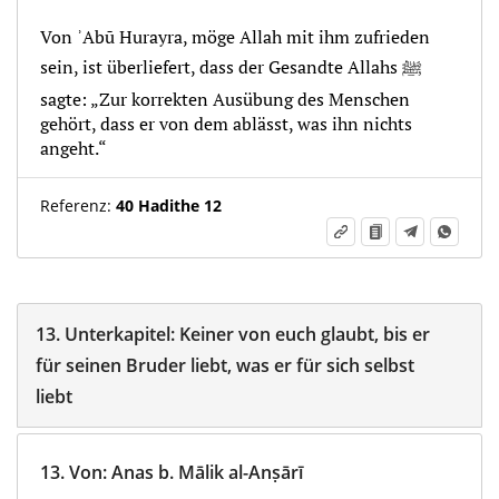
Von ʾAbū Hurayra, möge Allah mit ihm zufrieden
sein, ist überliefert, dass der Gesandte Allahs ﷺ
sagte: „Zur korrekten Ausübung des Menschen
gehört, dass er von dem ablässt, was ihn nichts
angeht.“
Referenz:
40 Hadithe 12
13.
Unterkapitel:
Keiner von euch glaubt, bis er
für seinen Bruder liebt, was er für sich selbst
liebt
13.
Von
:
Anas b. Mālik al-Anṣārī