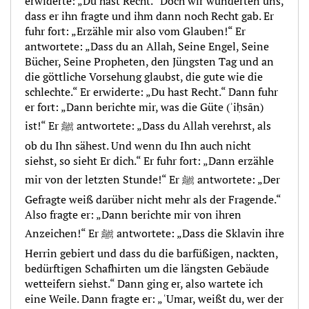
erwiderte: „Du hast Recht.“ Doch wir wunderten uns,
dass er ihn fragte und ihm dann noch Recht gab. Er
fuhr fort: „Erzähle mir also vom Glauben!“ Er
antwortete: „Dass du an Allah, Seine Engel, Seine
Bücher, Seine Propheten, den Jüngsten Tag und an
die göttliche Vorsehung glaubst, die gute wie die
schlechte.“ Er erwiderte: „Du hast Recht.“ Dann fuhr
er fort: „Dann berichte mir, was die Güte (ʾiḥsān)
ist!“ Er ﷺ antwortete: „Dass du Allah verehrst, als
ob du Ihn sähest. Und wenn du Ihn auch nicht
siehst, so sieht Er dich.“ Er fuhr fort: „Dann erzähle
mir von der letzten Stunde!“ Er ﷺ antwortete: „Der
Gefragte weiß darüber nicht mehr als der Fragende.“
Also fragte er: „Dann berichte mir von ihren
Anzeichen!“ Er ﷺ antwortete: „Dass die Sklavin ihre
Herrin gebiert und dass du die barfüßigen, nackten,
bedürftigen Schafhirten um die längsten Gebäude
wetteifern siehst.“ Dann ging er, also wartete ich
eine Weile. Dann fragte er: „ʿUmar, weißt du, wer der