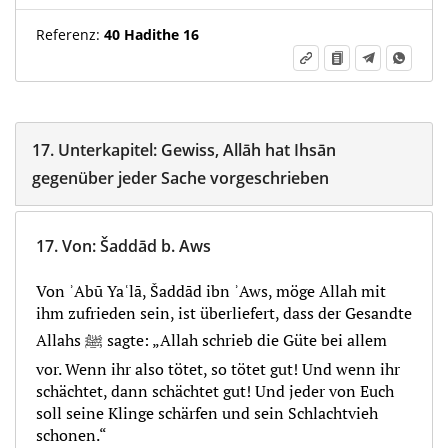
Referenz:
40 Hadithe 16
17.
Unterkapitel:
Gewiss, Allāh hat Ihsān
gegenüber jeder Sache vorgeschrieben
17.
Von
:
Šaddād b. Aws
Von ʾAbū Yaʿlā, Šaddād ibn ʾAws, möge Allah mit
ihm zufrieden sein, ist überliefert, dass der Gesandte
Allahs ﷺ sagte: „Allah schrieb die Güte bei allem
vor. Wenn ihr also tötet, so tötet gut! Und wenn ihr
schächtet, dann schächtet gut! Und jeder von Euch
soll seine Klinge schärfen und sein Schlachtvieh
schonen.“