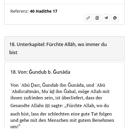
Referenz:
40 Hadithe 17
18.
Unterkapitel:
Fürchte Allāh, wo immer du
bist
18.
Von
:
Ǧundub b. Ǧunāda
Von ʾAbū Ḏarr, Ǧundab ibn Ǧunāda, und ʾAbū
ʿAbdirraḥmān, Muʿāḏ ibn Ǧabal, möge Allah mit
ihnen zufrieden sein, ist überliefert, dass der
Gesandte Allahs ﷺ sagte: „Fürchte Allah, wo du
auch bist, lass der schlechten eine gute Tat folgen
und gehe mit den Menschen mit gutem Benehmen
um!“