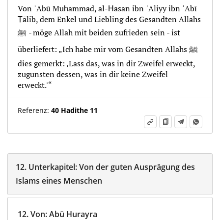
Von ʾAbū Muḥammad, al-Ḥasan ibn ʿAliyy ibn ʾAbī
Ṭālib, dem Enkel und Liebling des Gesandten Allahs
ﷺ - möge Allah mit beiden zufrieden sein - ist
überliefert: „Ich habe mir vom Gesandten Allahs ﷺ
dies gemerkt: ‚Lass das, was in dir Zweifel erweckt,
zugunsten dessen, was in dir keine Zweifel
erweckt.'“
Referenz:
40 Hadithe 11
12.
Unterkapitel:
Von der guten Ausprägung des
Islams eines Menschen
12.
Von
:
Abū Hurayra