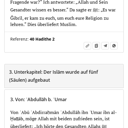
Fragende war?“ Ich antwortete: „Allah und Sein
Gesandter wissen es besser.“ Da sagte er ﷺ: „Es war
Ǧibrīl, er kam zu euch, um euch eure Religion zu
lehren.“ Dies überliefert Muslim.
Referenz:
40 Hadithe 2
3.
Unterkapitel:
Der Islām wurde auf fünf
(Säulen) aufgebaut
3.
Von
:
ʿAbdullāh b. ʿUmar
Von ʾAbū ʿAbdirraḥmān ʿAbdullāh ibn ʿUmar ibn al-
Ḫaṭṭāb, möge Allah mit beiden zufrieden sein, ist
überliefert: „Ich hörte den Gesandten Allahs ﷺ