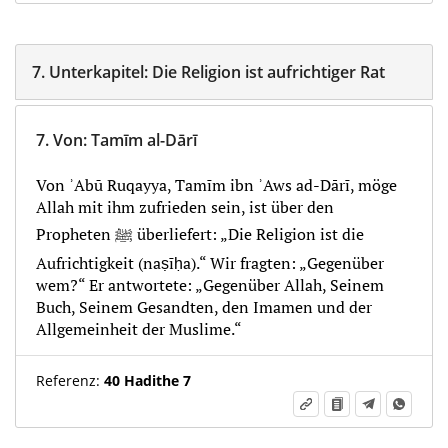
7.
Unterkapitel:
Die Religion ist aufrichtiger Rat
7.
Von
:
Tamīm al-Dārī
Von ʾAbū Ruqayya, Tamīm ibn ʾAws ad-Dārī, möge
Allah mit ihm zufrieden sein, ist über den
Propheten ﷺ überliefert: „Die Religion ist die
Aufrichtigkeit (naṣīḥa).“ Wir fragten: „Gegenüber
wem?“ Er antwortete: „Gegenüber Allah, Seinem
Buch, Seinem Gesandten, den Imamen und der
Allgemeinheit der Muslime.“
Referenz:
40 Hadithe 7