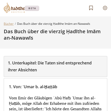
BETA
Bücher
Das Buch über die vierzig Ḥadīthe Imām an-Nawawīs
Das Buch über die vierzig Ḥadīthe Imām
an-Nawawīs
1.
Unterkapitel:
Die Taten sind entsprechend
ihrer Absichten
1.
Von
:
ʿUmar b. al-Ḫaṭṭāb
Vom Emir der Gläubigen ʾAbū Ḥafṣ ʿUmar ibn al-
Ḫaṭṭāb, möge Allah der Erhabene mit ihm zufrieden
sein, ist überliefert: "Ich hörte den Gesandten Allahs