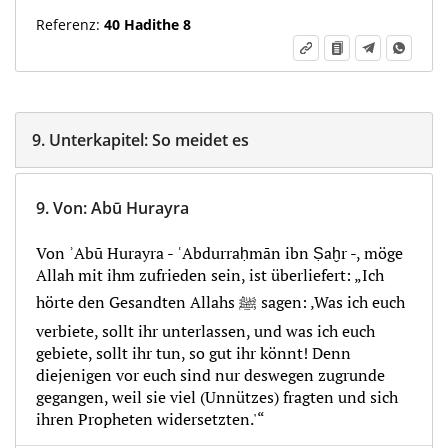
Referenz:
40 Hadithe 8
9.
Unterkapitel:
So meidet es
9.
Von
:
Abū Hurayra
Von ʾAbū Hurayra - ʿAbdurraḥmān ibn Ṣaḫr -, möge
Allah mit ihm zufrieden sein, ist überliefert: „Ich
hörte den Gesandten Allahs ﷺ sagen: ‚Was ich euch
verbiete, sollt ihr unterlassen, und was ich euch
gebiete, sollt ihr tun, so gut ihr könnt! Denn
diejenigen vor euch sind nur deswegen zugrunde
gegangen, weil sie viel (Unnützes) fragten und sich
ihren Propheten widersetzten.'“