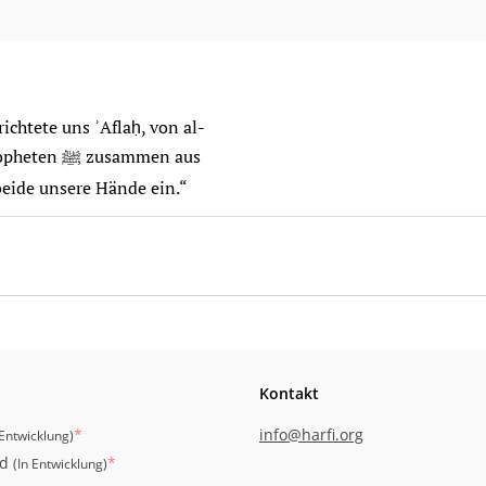
ichtete uns ʾAflaḥ, von al-
sammen aus
beide unsere Hände ein.“
Kontakt
*
info@harfi.org
 Entwicklung
)
id
*
(
In Entwicklung
)