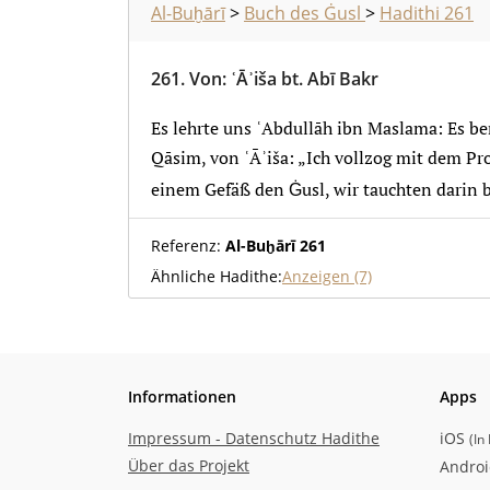
Al-Buḫārī
>
Buch des Ġusl
>
Hadithi 261
261.
Von
:
ʿĀʾiša bt. Abī Bakr
Es lehrte uns ʿAbdullāh ibn Maslama: Es ber
Qāsim, von ʿĀʾiša: „Ich vollzog mit dem Propheten ﷺ zu
einem Gefäß den Ġusl, wir tauchten darin 
Referenz:
Al-Buḫārī 261
Ähnliche Hadithe:
Anzeigen (7)
Informationen
Apps
Impressum - Datenschutz Hadithe
iOS
(
In
Über das Projekt
Andro