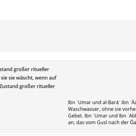
tand großer ritueller
 sie sie wäscht, wenn auf
 Zustand großer ritueller
Ibn ʿUmar und al-Barāʾ ibn ʿĀ
Waschwasser, ohne sie vorhe
Gebet. Ibn ʿUmar und Ibn ʿAb
an, das vom Ġusl nach der Ǧa