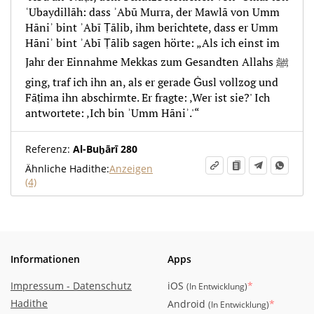
ʿUbaydillāh: dass ʾAbū Murra, der Mawlā von Umm
Hāniʾ bint ʾAbī Ṭālib, ihm berichtete, dass er Umm
Hāniʾ bint ʾAbī Ṭālib sagen hörte: „Als ich einst im
Jahr der Einnahme Mekkas zum Gesandten Allahs ﷺ
ging, traf ich ihn an, als er gerade Ġusl vollzog und
Fāṭima ihn abschirmte. Er fragte: ‚Wer ist sie?' Ich
antwortete: ‚Ich bin ʾUmm Hāniʾ.'“
Referenz:
Al-Buḫārī 280
Ähnliche Hadithe:
Anzeigen
(4)
Informationen
Apps
Impressum - Datenschutz
iOS
*
(
In Entwicklung
)
Hadithe
Android
*
(
In Entwicklung
)