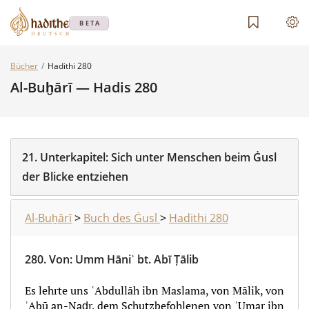
BETA
Bücher
Hadithi 280
Al-Buḫārī — Hadis 280
21.
Unterkapitel:
Sich unter Menschen beim Ġusl
der Blicke entziehen
Al-Buḫārī
>
Buch des Ġusl
>
Hadithi 280
280.
Von
:
Umm Hāniʾ bt. Abī Ṭālib
Es lehrte uns ʿAbdullāh ibn Maslama, von Mālik, von
ʾAbū an-Naḍr, dem Schutzbefohlenen von ʿUmar ibn