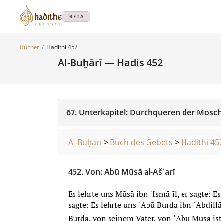
BETA
Bücher
Hadithi 452
Al-Buḫārī — Hadis 452
67.
Unterkapitel:
Durchqueren der Mosc
Al-Buḫārī
>
Buch des Gebets
>
Hadithi 45
452.
Von
:
Abū Mūsā al-Ašʿarī
Es lehrte uns Mūsā ibn ʾIsmāʿīl, er sagte: E
sagte: Es lehrte uns ʾAbū Burda ibn ʿAbdillā
Burda, von seinem Vater, von ʾAbū Mūsā ist