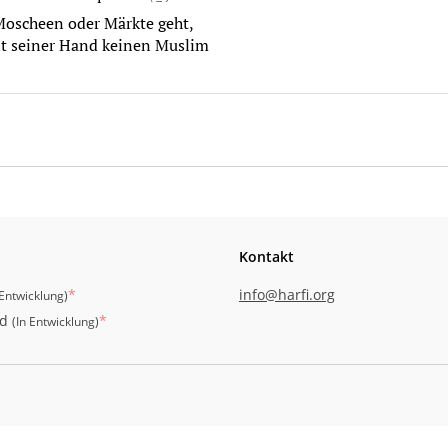
 Moscheen oder Märkte geht,
mit seiner Hand keinen Muslim
Kontakt
*
info@harfi.org
 Entwicklung
)
id
*
(
In Entwicklung
)