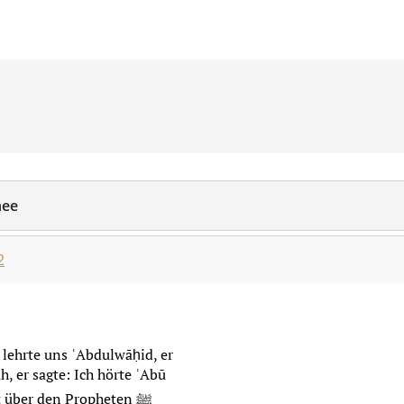
hee
2
s lehrte uns ʿAbdulwāḥid, er
h, er sagte: Ich hörte ʾAbū
 über den Propheten ﷺ