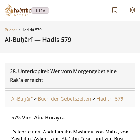
BETA
Bücher
Hadithi 579
Al-Buḫārī — Hadis 579
28.
Unterkapitel:
Wer vom Morgengebet eine
Rakʿa erreicht
Al-Buḫārī
>
Buch der Gebetszeiten
>
Hadithi 579
579.
Von
:
Abū Hurayra
Es lehrte uns ʿAbdullāh ibn Maslama, von Mālik, von
Zayd ibn ʾAslam, von ʿAṭāʾ ibn Yasār, und von Busr