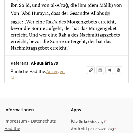
ibn Saʿīd, und von al-Aʿraǧ, die ihm (dem Mālik) von
Von ʾAbū Hurayra, dass der Gesandte Allahs ﷺ
sagte: „Wer eine Rakʿa des Morgengebets erreicht,
bevor die Sonne aufgeht, der hat das Morgengebet
erreicht. Und wer eine Rakʿa des Nachmittagsgebets
erreicht, bevor die Sonne untergeht, der hat das
Nachmittagsgebet erreicht.“
Referenz:
Al-Buḫārī 579
Ähnliche Hadithe:
Anzeigen
(3)
Informationen
Apps
Impressum - Datenschutz
iOS
*
(
In Entwicklung
)
Hadithe
Android
*
(
In Entwicklung
)