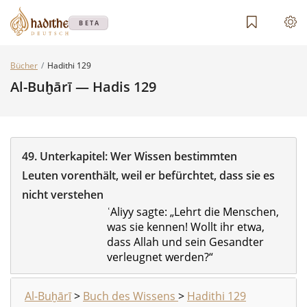
BETA
Bücher
Hadithi 129
Al-Buḫārī — Hadis 129
49.
Unterkapitel:
Wer Wissen bestimmten
Leuten vorenthält, weil er befürchtet, dass sie es
nicht verstehen
ʿAliyy sagte: „Lehrt die Menschen,
was sie kennen! Wollt ihr etwa,
dass Allah und sein Gesandter
verleugnet werden?“
Al-Buḫārī
>
Buch des Wissens
>
Hadithi 129