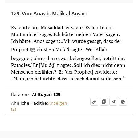
129.
Von
:
Anas b. Mālik al-Anṣārī
Es lehrte uns Musaddad, er sagte: Es lehrte uns
Muʿtamir, er sagte: Ich hörte meinen Vater sagen:
Ich hörte ʾAnas sagen: „Mir wurde gesagt, dass der
Prophet ﷺ einst zu Muʿāḏ sagte: ‚Wer Allah
begegnet, ohne Ihm etwas beizugesellen, betritt das
Paradies.' Er [Muʿāḏ] fragte: ‚Soll ich dies nicht denn
Menschen erzählen?' Er [der Prophet] erwiderte:
„Nein, ich befürchte, dass sie sich darauf verlassen.“
Referenz:
Al-Buḫārī 129
Ähnliche Hadithe:
Anzeigen
(2)