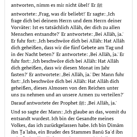
antworten, nimm es mir nicht übel!' Er ﷺ
antwortete: ‚Frag, was dir beliebt!' Er sagte: ‚Ich
frage dich bei deinem Herrn und dem Herrn deiner
Vorväter: Ist es tatsächlich Allāh, der dich zu allen
Menschen entsandte?' Er antwortete: ‚Bei Allāh, ja.'
Er fuhr fort: ‚Ich beschwöre dich bei Allāh: Hat Allāh
dich geheißen, dass wir die fünf Gebete am Tag und
in der Nacht beten?' Er antwortete: ‚Bei Allāh, ja.' Er
fuhr fort: ‚Ich beschwöre dich bei Allāh: Hat Allāh
dich geheißen, dass wir diesen Monat im Jahr
fasten?' Er antwortete: ‚Bei Allāh, ja.' Der Mann fuhr
fort: ‚Ich beschwöre dich bei Allāh: Hat Allāh dich
geheißen, dieses Almosen von den Reichen unter
uns zu nehmen und an unsere Armen zu verteilen?'
Darauf antwortete der Prophet ﷺ: ‚Bei Allāh, ja.'
Und so sagte der Mann: ‚Ich glaube an das, womit du
entsandt wurdest. Ich bin der Gesandte meines
Volkes, das ich zurückgelassen habe. Ich bin Ḍimām
ibn Ṯaʿlaba, ein Bruder des Stammes Banū Saʿd ibn