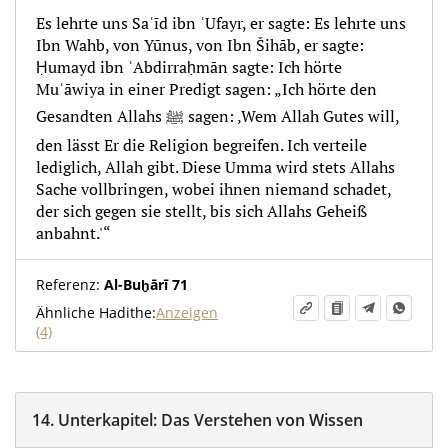
Es lehrte uns Saʿīd ibn ʿUfayr, er sagte: Es lehrte uns
Ibn Wahb, von Yūnus, von Ibn Šihāb, er sagte:
Ḥumayd ibn ʿAbdirraḥmān sagte: Ich hörte
Muʿāwiya in einer Predigt sagen: „Ich hörte den
Gesandten Allahs ﷺ sagen: ‚Wem Allah Gutes will,
den lässt Er die Religion begreifen. Ich verteile
lediglich, Allah gibt. Diese Umma wird stets Allahs
Sache vollbringen, wobei ihnen niemand schadet,
der sich gegen sie stellt, bis sich Allahs Geheiß
anbahnt.'“
Referenz:
Al-Buḫārī 71
Ähnliche Hadithe:
Anzeigen
(4)
14.
Unterkapitel:
Das Verstehen von Wissen