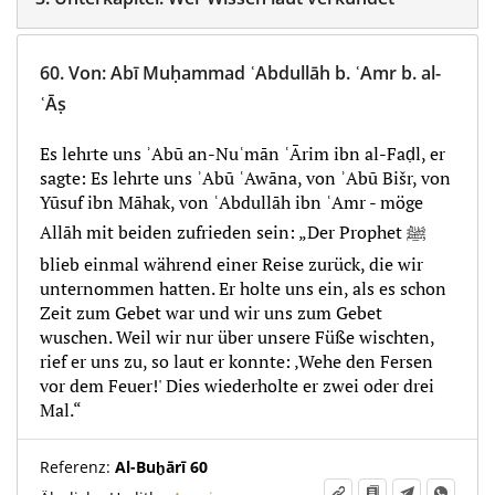
60.
Von
:
Abī Muḥammad ʿAbdullāh b. ʿAmr b. al-
ʿĀṣ
Es lehrte uns ʾAbū an-Nuʿmān ʿĀrim ibn al-Faḍl, er
sagte: Es lehrte uns ʾAbū ʿAwāna, von ʾAbū Bišr, von
Yūsuf ibn Māhak, von ʿAbdullāh ibn ʿAmr - möge
Allāh mit beiden zufrieden sein: „Der Prophet ﷺ
blieb einmal während einer Reise zurück, die wir
unternommen hatten. Er holte uns ein, als es schon
Zeit zum Gebet war und wir uns zum Gebet
wuschen. Weil wir nur über unsere Füße wischten,
rief er uns zu, so laut er konnte: ‚Wehe den Fersen
vor dem Feuer!' Dies wiederholte er zwei oder drei
Mal.“
Referenz:
Al-Buḫārī 60