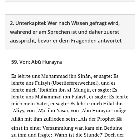
2.
Unterkapitel:
Wer nach Wissen gefragt wird,
während er am Sprechen ist und daher zuerst
ausspricht, bevor er dem Fragenden antwortet
59.
Von
:
Abū Hurayra
Es lehrte uns Muḥammad ibn Sinān, er sagte: Es
lehrte uns Fulayḥ (Überliefererwechsel), und es
lehrte mich ʾIbrāhīm ibn al-Munḏir, er sagte: Es
lehrte uns Muḥammad ibn Fulayḥ, er sagte: Es lehrte
mich mein Vater, er sagte: Es lehrte mich Hilāl ibn
ʿAliyy, von ʿAṭāʾ ibn Yasār, von ʾAbū Hurayra - möge
Allāh mit ihm zufrieden sein: „Als der Prophet ﷺ
einst in einer Versammlung war, kam ein Beduine
zu ihm und fragte: ‚Wann ist die Stunde?' Doch der