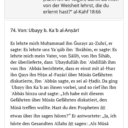
von der Weisheit lehrst, die du
erlernt hast?“ al-Kahf 18:66
74.
Von
:
Ubayy b. Kaʿb al-Anṣārī
Es lehrte mich Muḥammad ibn Ġurayr az-Zuhrī, er
sagte: Es lehrte uns Yaʿqūb ibn ʾIbrāhīm, er sagte: Es
lehrte mich mein Vater, von Ṣāliḥ, von Ibn Šihāb,
der überlieferte, dass ʿUbaydullāh ibn ʿAbdillāh ihm
von Ibn ʿAbbās berichtete, dass er einst mit al-Ḥurr
ibn Qays ibn Ḥiṣn al-Fazārī über Mūsās Gefährten
diskutierte, Ibn ʿAbbās sagte, es sei al-Ḫaḍir. Da ging
ʾUbayy ibn Kaʿb an ihnen vorbei, und so rief ihn Ibn
ʿAbbās hinzu und sagte: „Ich habe mit diesem
Gefährten über Mūsās Gefährten diskutiert, den
Mūsā treffen wollte. Hast du den Propheten ﷺ
etwas über ihn sagen hören?“ Er antwortete: „Ja, ich
hörte den Gesandten Allahs ﷺ sagen: ‚Als Mūsā