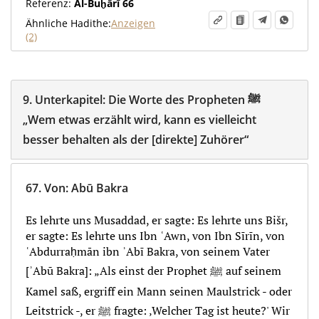
Referenz:
Al-Buḫārī 66
Ähnliche Hadithe:
Anzeigen
(2)
9.
Unterkapitel:
Die Worte des Propheten ‎ﷺ
„Wem etwas erzählt wird, kann es vielleicht
besser behalten als der [direkte] Zuhörer“
67.
Von
:
Abū Bakra
Es lehrte uns Musaddad, er sagte: Es lehrte uns Bišr,
er sagte: Es lehrte uns Ibn ʿAwn, von Ibn Sīrīn, von
ʿAbdurraḥmān ibn ʾAbī Bakra, von seinem Vater
[ʾAbū Bakra]: „Als einst der Prophet ﷺ auf seinem
Kamel saß, ergriff ein Mann seinen Maulstrick - oder
Leitstrick -, er ﷺ fragte: ‚Welcher Tag ist heute?' Wir