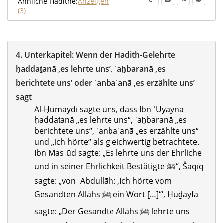
Ähnliche Hadithe:
Anzeigen
(3)
4.
Unterkapitel:
Wenn der Hadith-Gelehrte
ḥaddaṯanā ‚es lehrte uns’, ʾaḫbaranā ‚es
berichtete uns’ oder ʾanbaʾanā ‚es erzählte uns’
sagt
Al-Ḥumaydī sagte uns, dass Ibn ʿUyayna
ḥaddaṯanā „es lehrte uns“, ʾaḫbaranā „es
berichtete uns“, ʾanbaʾanā „es erzählte uns“
und „ich hörte“ als gleichwertig betrachtete.
Ibn Masʿūd sagte: „Es lehrte uns der Ehrliche
und in seiner Ehrlichkeit Bestätigte ﷺ“, Šaqīq
sagte: „von ʿAbdullāh: ‚Ich hörte vom
Gesandten Allāhs ﷺ ein Wort […]‘“, Ḥuḏayfa
sagte: „Der Gesandte Allāhs ﷺ lehrte uns