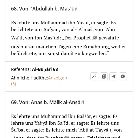
68.
Von
:
ʿAbdullāh b. Masʿūd
Es lehrte uns Muḥammad ibn Yūsuf, er sagte: Es
berichtete uns Sufyān, von al-ʾAʿmaš, von ʾAbū
Wāʾil, von Ibn Masʿūd: „Der Prophet ﷺ gewährte
uns nur an manchen Tagen eine Ermahnung, weil er
befürchtete, uns sonst damit zu langweilen.“
Referenz:
Al-Buḫārī 68
Ähnliche Hadithe:
Anzeigen
(3)
69.
Von
:
Anas b. Mālik al-Anṣārī
Es lehrte uns Muḥammad ibn Baššār, er sagte: Es
lehrte uns Yaḥyā ibn Saʿīd, er sagte: Es lehrte uns
Šuʿba, er sagte: Es lehrte mich ʾAbū at-Tayyāḥ, von