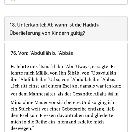
18.
Unterkapitel:
Ab wann ist die Hadith-
Überlieferung von Kindern gültig?
76.
Von
:
ʿAbdullāh b. ʿAbbās
Es lehrte uns ʾIsmāʿīl ibn ʾAbī ʾUways, er sagte: Es
lehrte mich Mālik, von Ibn Šihāb, von ʿUbaydullāh
ibn ʿAbdillāh ibn ʿUtba, von ʿAbdullāh ibn ʿAbbās:
„Ich ritt einst auf einem Esel an, damals war ich kurz
vor dem Mannesalter, als der Gesandte Allahs ﷺ in
Minā ohne Mauer vor sich betete. Und so ging ich
ein Stück weit vor einer Gebetsreihe entlang, ließ
den Esel zum Fressen davontraben und gliederte
mich in die Reihe ein, niemand tadelte mich
deswegen.“