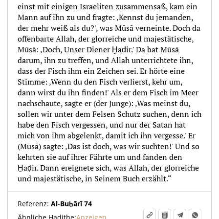
einst mit einigen Israeliten zusammensaß, kam ein
Mann auf ihn zu und fragte: ‚Kennst du jemanden,
der mehr weiß als du?', was Mūsā verneinte. Doch da
offenbarte Allah, der glorreiche und majestätische,
Mūsā: ‚Doch, Unser Diener Ḫaḍir.' Da bat Mūsā
darum, ihn zu treffen, und Allah unterrichtete ihn,
dass der Fisch ihm ein Zeichen sei. Er hörte eine
Stimme: ‚Wenn du den Fisch verlierst, kehr um,
dann wirst du ihn finden!' Als er dem Fisch im Meer
nachschaute, sagte er (der Junge): ‚Was meinst du,
sollen wir unter dem Felsen Schutz suchen, denn ich
habe den Fisch vergessen, und nur der Satan hat
mich von ihm abgelenkt, damit ich ihn vergesse.' Er
(Mūsā) sagte: ‚Das ist doch, was wir suchten!' Und so
kehrten sie auf ihrer Fährte um und fanden den
Ḫaḍir. Dann ereignete sich, was Allah, der glorreiche
und majestätische, in Seinem Buch erzählt.“
Referenz:
Al-Buḫārī 74
Ähnliche Hadithe:
Anzeigen