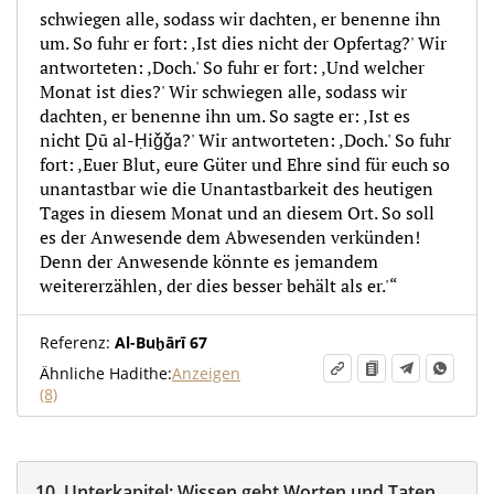
schwiegen alle, sodass wir dachten, er benenne ihn
um. So fuhr er fort: ‚Ist dies nicht der Opfertag?' Wir
antworteten: ‚Doch.' So fuhr er fort: ‚Und welcher
Monat ist dies?' Wir schwiegen alle, sodass wir
dachten, er benenne ihn um. So sagte er: ‚Ist es
nicht Ḏū al-Ḥiǧǧa?' Wir antworteten: ‚Doch.' So fuhr
fort: ‚Euer Blut, eure Güter und Ehre sind für euch so
unantastbar wie die Unantastbarkeit des heutigen
Tages in diesem Monat und an diesem Ort. So soll
es der Anwesende dem Abwesenden verkünden!
Denn der Anwesende könnte es jemandem
weitererzählen, der dies besser behält als er.'“
Referenz:
Al-Buḫārī 67
Ähnliche Hadithe:
Anzeigen
(8)
10.
Unterkapitel:
Wissen geht Worten und Taten