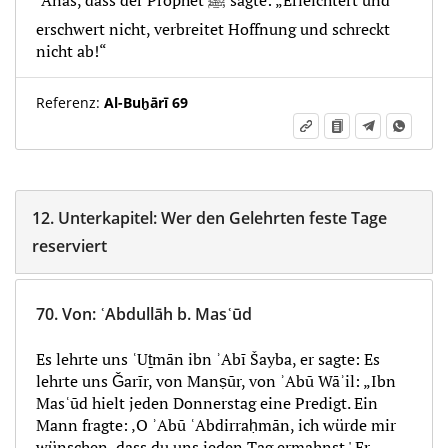
ʾAnas, dass der Prophet ﷺ sagte: „Erleichtert und
erschwert nicht, verbreitet Hoffnung und schreckt
nicht ab!“
Referenz:
Al-Buḫārī 69
12.
Unterkapitel:
Wer den Gelehrten feste Tage
reserviert
70.
Von
:
ʿAbdullāh b. Masʿūd
Es lehrte uns ʿUṯmān ibn ʾAbī Šayba, er sagte: Es
lehrte uns Ǧarīr, von Manṣūr, von ʾAbū Wāʾil: „Ibn
Masʿūd hielt jeden Donnerstag eine Predigt. Ein
Mann fragte: ‚O ʾAbū ʿAbdirraḥmān, ich würde mir
wünschen, dass du uns jeden Tag ermahnst.' Er