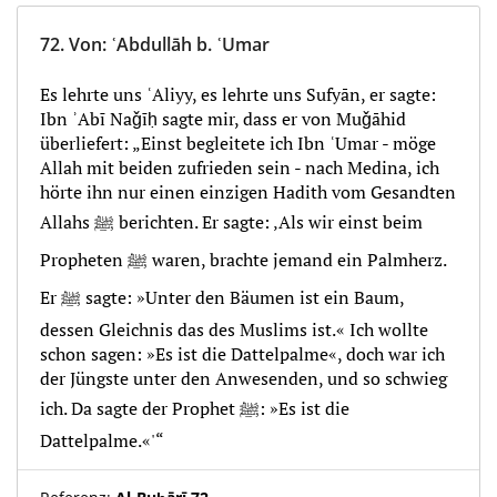
72.
Von
:
ʿAbdullāh b. ʿUmar
Es lehrte uns ʿAliyy, es lehrte uns Sufyān, er sagte:
Ibn ʾAbī Naǧīḥ sagte mir, dass er von Muǧāhid
überliefert: „Einst begleitete ich Ibn ʿUmar - möge
Allah mit beiden zufrieden sein - nach Medina, ich
hörte ihn nur einen einzigen Hadith vom Gesandten
Allahs ﷺ berichten. Er sagte: ‚Als wir einst beim
Propheten ﷺ waren, brachte jemand ein Palmherz.
Er ﷺ sagte: »Unter den Bäumen ist ein Baum,
dessen Gleichnis das des Muslims ist.« Ich wollte
schon sagen: »Es ist die Dattelpalme«, doch war ich
der Jüngste unter den Anwesenden, und so schwieg
ich. Da sagte der Prophet ﷺ: »Es ist die
Dattelpalme.«'“