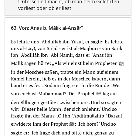
Unterschied macht, ob man beim Gelehrten
vorliest oder ob er liest.
63.
Von
:
Anas b. Mālik al-Anṣārī
Es lehrte uns ʿAbdullāh ibn Yūsuf, er sagte: Es lehrte
uns al-Layṯ, von Saʿīd - er ist al-Maqburī - von Šarīk
ibn ʿAbdillāh ibn ʾAbī Namir, dass er ʾAnas ibn
Mālik sagen hörte: „Als wir einst beim Propheten ﷺ
in der Moschee saßen, trabte ein Mann auf einem
Kamel herein, ließ es in der Moschee kauern, dann
band er es fest. Sodann fragte er in die Runde: ‚Wer
von euch ist Muḥammad?' Der Prophet ﷺ lag auf
den Ellbogen gestützt zwischen uns. Und so sagten
wir: ‚Dieser helle Mann, der sich anlehnt.' Und so
fragte ihn der Mann: ‚O Ibn ʿAbdilmuṭṭallib!' Darauf
erwiderte ihm der Prophet ﷺ: ‚Ich höre?' Und so
sagte er: ‚Ich frage dich und bitte dich, genau zu