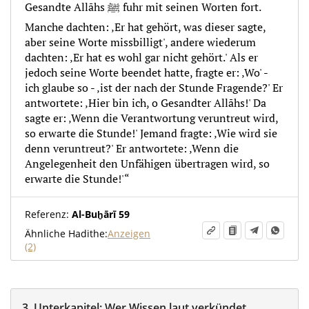
Gesandte Allāhs ﷺ fuhr mit seinen Worten fort.
Manche dachten: ‚Er hat gehört, was dieser sagte,
aber seine Worte missbilligt', andere wiederum
dachten: ‚Er hat es wohl gar nicht gehört.' Als er
jedoch seine Worte beendet hatte, fragte er: ‚Wo' -
ich glaube so - ‚ist der nach der Stunde Fragende?' Er
antwortete: ‚Hier bin ich, o Gesandter Allāhs!' Da
sagte er: ‚Wenn die Verantwortung veruntreut wird,
so erwarte die Stunde!' Jemand fragte: ‚Wie wird sie
denn veruntreut?' Er antwortete: ‚Wenn die
Angelegenheit den Unfähigen übertragen wird, so
erwarte die Stunde!'“
Referenz:
Al-Buḫārī 59
Ähnliche Hadithe:
Anzeigen
(2)
3.
Unterkapitel:
Wer Wissen laut verkündet