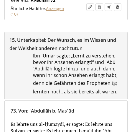
Referenz:
Al-Buḫārī 72
Ähnliche Hadithe:
Anzeigen
(10)
15.
Unterkapitel:
Der Wunsch, es im Wissen und
der Weisheit anderen nachzutun
Ibn ʿUmar sagte: „Lernt zu verstehen,
bevor ihr Ansehen erlangt!“ und ʾAbū
ʿAbdillāh fügte hinzu: und auch dann,
wenn ihr schon Ansehen erlangt habt,
denn die Gefährten des Propheten ‎ﷺ
lernten noch, als sie bereits alt waren.
73.
Von
:
ʿAbdullāh b. Masʿūd
Es lehrte uns al-Ḥumaydī, er sagte: Es lehrte uns
Sufyān, er sagte: Es lehrte mich ʾIsmāʿīl ibn ʾAbī