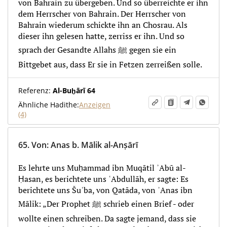
von Bahrain zu übergeben. Und so überreichte er ihn
dem Herrscher von Bahrain. Der Herrscher von
Bahrain wiederum schickte ihn an Chosrau. Als
dieser ihn gelesen hatte, zerriss er ihn. Und so
sprach der Gesandte Allahs ﷺ gegen sie ein
Bittgebet aus, dass Er sie in Fetzen zerreißen solle.
Referenz:
Al-Buḫārī 64
Ähnliche Hadithe:
Anzeigen
(4)
65.
Von
:
Anas b. Mālik al-Anṣārī
Es lehrte uns Muḥammad ibn Muqātil ʾAbū al-
Ḥasan, es berichtete uns ʿAbdullāh, er sagte: Es
berichtete uns Šuʿba, von Qatāda, von ʾAnas ibn
Mālik: „Der Prophet ﷺ schrieb einen Brief - oder
wollte einen schreiben. Da sagte jemand, dass sie