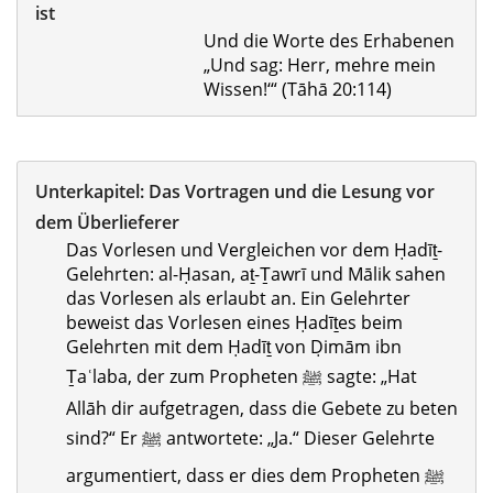
ist
Und die Worte des Erhabenen
„Und sag: Herr, mehre mein
Wissen!‘“ (Tāhā 20:114)
Unterkapitel:
Das Vortragen und die Lesung vor
dem Überlieferer
Das Vorlesen und Vergleichen vor dem Ḥadīṯ-
Gelehrten: al-Ḥasan, aṯ-Ṯawrī und Mālik sahen
das Vorlesen als erlaubt an. Ein Gelehrter
beweist das Vorlesen eines Ḥadīṯes beim
Gelehrten mit dem Ḥadīṯ von Ḍimām ibn
Ṯaʿlaba, der zum Propheten ﷺ sagte: „Hat
Allāh dir aufgetragen, dass die Gebete zu beten
sind?“ Er ﷺ antwortete: „Ja.“ Dieser Gelehrte
argumentiert, dass er dies dem Propheten ﷺ