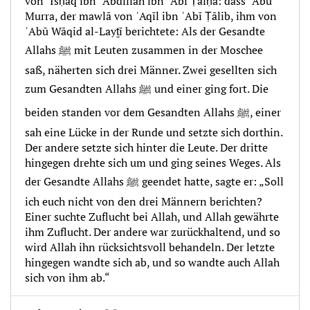
von ʾIsḥāq ibn ʿAbdillāh ibn ʾAbī Ṭalḥa: dass ʾAbū
Murra, der mawlā von ʿAqīl ibn ʾAbī Ṭālib, ihm von
ʾAbū Wāqid al-Layṯī berichtete: Als der Gesandte
Allahs ﷺ mit Leuten zusammen in der Moschee
saß, näherten sich drei Männer. Zwei gesellten sich
zum Gesandten Allahs ﷺ und einer ging fort. Die
beiden standen vor dem Gesandten Allahs ﷺ, einer
sah eine Lücke in der Runde und setzte sich dorthin.
Der andere setzte sich hinter die Leute. Der dritte
hingegen drehte sich um und ging seines Weges. Als
der Gesandte Allahs ﷺ geendet hatte, sagte er: „Soll
ich euch nicht von den drei Männern berichten?
Einer suchte Zuflucht bei Allah, und Allah gewährte
ihm Zuflucht. Der andere war zurückhaltend, und so
wird Allah ihn rücksichtsvoll behandeln. Der letzte
hingegen wandte sich ab, und so wandte auch Allah
sich von ihm ab.“