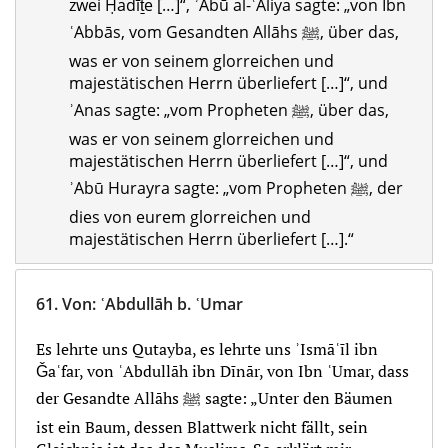
zwei Ḥadīṯe […]“, ʾAbū al-ʿĀliya sagte: „von Ibn
ʿAbbās, vom Gesandten Allāhs ﷺ, über das,
was er von seinem glorreichen und
majestätischen Herrn überliefert […]“, und
ʾAnas sagte: „vom Propheten ﷺ, über das,
was er von seinem glorreichen und
majestätischen Herrn überliefert […]“, und
ʾAbū Hurayra sagte: „vom Propheten ﷺ, der
dies von eurem glorreichen und
majestätischen Herrn überliefert […].“
61.
Von
:
ʿAbdullāh b. ʿUmar
Es lehrte uns Qutayba, es lehrte uns ʾIsmāʿīl ibn
Ǧaʿfar, von ʿAbdullāh ibn Dīnār, von Ibn ʿUmar, dass
der Gesandte Allāhs ﷺ sagte: „Unter den Bäumen
ist ein Baum, dessen Blattwerk nicht fällt, sein