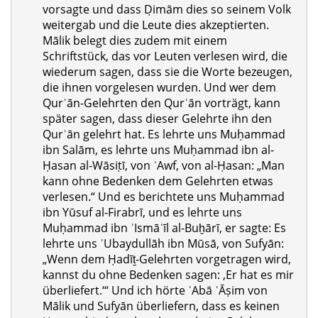
vorsagte und dass Ḍimām dies so seinem Volk
weitergab und die Leute dies akzeptierten.
Mālik belegt dies zudem mit einem
Schriftstück, das vor Leuten verlesen wird, die
wiederum sagen, dass sie die Worte bezeugen,
die ihnen vorgelesen wurden. Und wer dem
Qurʾān-Gelehrten den Qurʾān vorträgt, kann
später sagen, dass dieser Gelehrte ihn den
Qurʾān gelehrt hat. Es lehrte uns Muḥammad
ibn Salām, es lehrte uns Muḥammad ibn al-
Ḥasan al-Wāsiṭī, von ʿAwf, von al-Ḥasan: „Man
kann ohne Bedenken dem Gelehrten etwas
verlesen.“ Und es berichtete uns Muḥammad
ibn Yūsuf al-Firabrī, und es lehrte uns
Muḥammad ibn ʾIsmāʿīl al-Buḫārī, er sagte: Es
lehrte uns ʿUbaydullāh ibn Mūsā, von Sufyān:
„Wenn dem Ḥadīṯ-Gelehrten vorgetragen wird,
kannst du ohne Bedenken sagen: ‚Er hat es mir
überliefert.‘“ Und ich hörte ʾAbā ʿĀṣim von
Mālik und Sufyān überliefern, dass es keinen