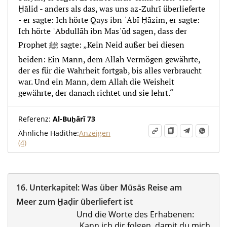
Ḫālid - anders als das, was uns az-Zuhrī überlieferte
- er sagte: Ich hörte Qays ibn ʾAbī Ḥāzim, er sagte:
Ich hörte ʿAbdullāh ibn Masʿūd sagen, dass der
Prophet ﷺ sagte: „Kein Neid außer bei diesen
beiden: Ein Mann, dem Allah Vermögen gewährte,
der es für die Wahrheit fortgab, bis alles verbraucht
war. Und ein Mann, dem Allah die Weisheit
gewährte, der danach richtet und sie lehrt.“
Referenz:
Al-Buḫārī 73
Ähnliche Hadithe:
Anzeigen
(4)
16.
Unterkapitel:
Was über Mūsās Reise am
Meer zum Ḫaḍir überliefert ist
Und die Worte des Erhabenen:
„Kann ich dir folgen, damit du mich