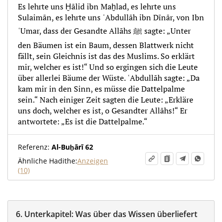
Es lehrte uns Ḫālid ibn Maḫlad, es lehrte uns
Sulaimān, es lehrte uns ʿAbdullāh ibn Dīnār, von Ibn
ʿUmar, dass der Gesandte Allāhs ﷺ sagte: „Unter
den Bäumen ist ein Baum, dessen Blattwerk nicht
fällt, sein Gleichnis ist das des Muslims. So erklärt
mir, welcher es ist!“ Und so ergingen sich die Leute
über allerlei Bäume der Wüste. ʿAbdullāh sagte: „Da
kam mir in den Sinn, es müsse die Dattelpalme
sein.“ Nach einiger Zeit sagten die Leute: „Erkläre
uns doch, welcher es ist, o Gesandter Allāhs!“ Er
antwortete: „Es ist die Dattelpalme.“
Referenz:
Al-Buḫārī 62
Ähnliche Hadithe:
Anzeigen
(10)
6.
Unterkapitel:
Was über das Wissen überliefert