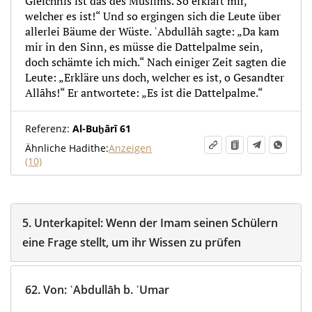
Gleichnis ist das des Muslims. So erklärt mir,
welcher es ist!“ Und so ergingen sich die Leute über
allerlei Bäume der Wüste. ʿAbdullāh sagte: „Da kam
mir in den Sinn, es müsse die Dattelpalme sein,
doch schämte ich mich.“ Nach einiger Zeit sagten die
Leute: „Erkläre uns doch, welcher es ist, o Gesandter
Allāhs!“ Er antwortete: „Es ist die Dattelpalme.“
Referenz:
Al-Buḫārī 61
Ähnliche Hadithe:
Anzeigen
(10)
5.
Unterkapitel:
Wenn der Imam seinen Schülern
eine Frage stellt, um ihr Wissen zu prüfen
62.
Von
:
ʿAbdullāh b. ʿUmar