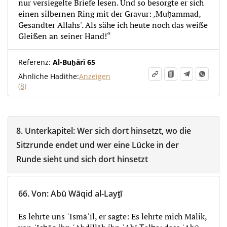
nur versiegelte Briefe lesen. Und so besorgte er sich
einen silbernen Ring mit der Gravur: ‚Muḥammad,
Gesandter Allahs'. Als sähe ich heute noch das weiße
Gleißen an seiner Hand!“
Referenz:
Al-Buḫārī 65
Ähnliche Hadithe:
Anzeigen
(8)
8.
Unterkapitel:
Wer sich dort hinsetzt, wo die
Sitzrunde endet und wer eine Lücke in der
Runde sieht und sich dort hinsetzt
66.
Von
:
Abū Wāqid al-Layṯī
Es lehrte uns ʾIsmāʿīl, er sagte: Es lehrte mich Mālik,