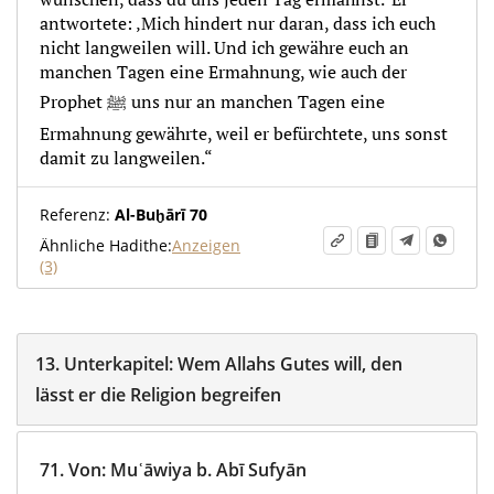
antwortete: ‚Mich hindert nur daran, dass ich euch
nicht langweilen will. Und ich gewähre euch an
manchen Tagen eine Ermahnung, wie auch der
Prophet ﷺ uns nur an manchen Tagen eine
Ermahnung gewährte, weil er befürchtete, uns sonst
damit zu langweilen.“
Referenz:
Al-Buḫārī 70
Ähnliche Hadithe:
Anzeigen
(3)
13.
Unterkapitel:
Wem Allahs Gutes will, den
lässt er die Religion begreifen
71.
Von
:
Muʿāwiya b. Abī Sufyān