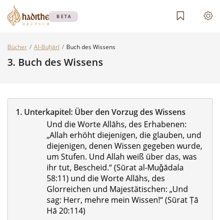
BETA
Bücher
Al-Buḫārī
Buch des Wissens
3.
Buch des Wissens
1.
Unterkapitel:
Über den Vorzug des Wissens
Und die Worte Allāhs, des Erhabenen:
„Allah erhöht diejenigen, die glauben, und
diejenigen, denen Wissen gegeben wurde,
um Stufen. Und Allah weiß über das, was
ihr tut, Bescheid.“ (Sūrat al-Muǧādala
58:11) und die Worte Allāhs, des
Glorreichen und Majestätischen: „Und
sag: Herr, mehre mein Wissen!“ (Sūrat Ṭā
Hā 20:114)