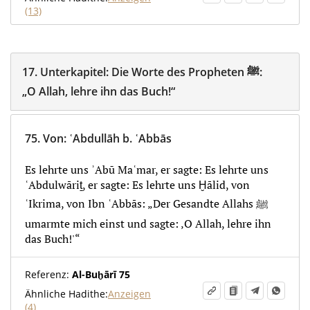
(13)
17.
Unterkapitel:
Die Worte des Propheten ‎ﷺ:
„O Allah, lehre ihn das Buch!“
75.
Von
:
ʿAbdullāh b. ʿAbbās
Es lehrte uns ʾAbū Maʿmar, er sagte: Es lehrte uns
ʿAbdulwāriṯ, er sagte: Es lehrte uns Ḫālid, von
ʿIkrima, von Ibn ʿAbbās: „Der Gesandte Allahs ﷺ
umarmte mich einst und sagte: ‚O Allah, lehre ihn
das Buch!'“
Referenz:
Al-Buḫārī 75
Ähnliche Hadithe:
Anzeigen
(4)