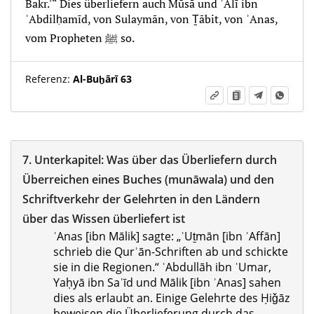
Bakr.'“ Dies überliefern auch Mūsā und ʿAlī ibn
ʿAbdilḥamīd, von Sulaymān, von Ṯābit, von ʾAnas,
vom Propheten ﷺ so.
Referenz:
Al-Buḫārī 63
7.
Unterkapitel:
Was über das Überliefern durch
Überreichen eines Buches (munāwala) und den
Schriftverkehr der Gelehrten in den Ländern
über das Wissen überliefert ist
ʾAnas [ibn Mālik] sagte: „ʿUṯmān [ibn ʿAffān]
schrieb die Qurʾān-Schriften ab und schickte
sie in die Regionen.“ ʿAbdullāh ibn ʿUmar,
Yaḥyā ibn Saʿīd und Mālik [ibn ʾAnas] sahen
dies als erlaubt an. Einige Gelehrte des Ḥiǧāz
beweisen die Überlieferung durch das