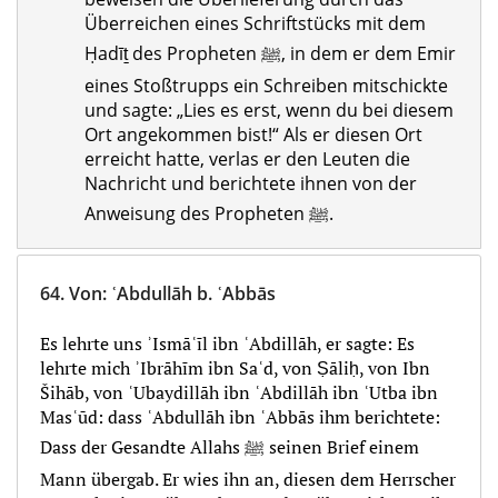
Überreichen eines Schriftstücks mit dem
Ḥadīṯ des Propheten ﷺ, in dem er dem Emir
eines Stoßtrupps ein Schreiben mitschickte
und sagte: „Lies es erst, wenn du bei diesem
Ort angekommen bist!“ Als er diesen Ort
erreicht hatte, verlas er den Leuten die
Nachricht und berichtete ihnen von der
Anweisung des Propheten ﷺ.
64.
Von
:
ʿAbdullāh b. ʿAbbās
Es lehrte uns ʾIsmāʿīl ibn ʿAbdillāh, er sagte: Es
lehrte mich ʾIbrāhīm ibn Saʿd, von Ṣāliḥ, von Ibn
Šihāb, von ʿUbaydillāh ibn ʿAbdillāh ibn ʿUtba ibn
Masʿūd: dass ʿAbdullāh ibn ʿAbbās ihm berichtete:
Dass der Gesandte Allahs ﷺ seinen Brief einem
Mann übergab. Er wies ihn an, diesen dem Herrscher