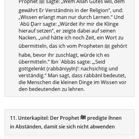
Prophet ﷺ sagte: „Wem Allāh Gutes will, dem
gewährt Er Verständnis in der Religion“, und:
„Wissen erlangt man nur durch Lernen.“ Und
ʾAbū Ḏarr sagte: „Würdet ihr mir die Klinge
hierauf setzen“, er zeigte dabei auf seinen
Nacken, „und hätte ich noch Zeit, ein Wort zu
übermitteln, das ich vom Propheten ﷺ gehört
habe, bevor ihr zuschlagt, würde ich es
übermitteln.“ Ibn ʿAbbās sagte: „‚Seid
gottgelenkt (rabbāniyyīn)‘: nachsichtig und
verständig.“ Man sagt, dass rabbānī bedeutet,
die Menschen die kleinen Dinge im Wissen vor
den bedeutenden zu lehren.
11.
Unterkapitel:
Der Prophet ‎ﷺ predigte ihnen
in Abständen, damit sie sich nicht abwenden