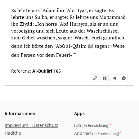
Es lehrte uns ʾĀdam ibn ʾAbī ʾIyās, er sagte: Es
lehrte uns Šuʿba, er sagte: Es lehrte uns Muḥammad
ibn Ziyād: „Ich hörte ʾAbā Hurayra, als er an uns
vorbeiging und sich Leute aus der Waschschüssel
zum Gebet wuschen, sagen: ‚Wascht euch gründlich,
denn ich hörte den ʾAbū al-Qāsim ﷺ sagen: »Wehe
den Fersen vor dem Feuer!«'“
Referenz:
Al-Buḫārī 165
Informationen
Apps
Impressum - Datenschutz
iOS
*
(
In Entwicklung
)
Hadithe
Android
*
(
In Entwicklung
)