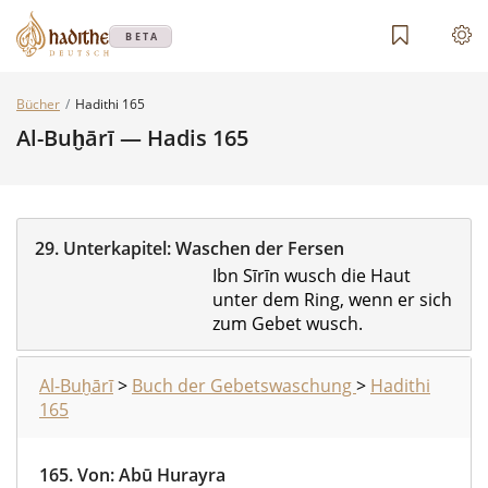
BETA
Bücher
Hadithi 165
Al-Buḫārī — Hadis 165
29.
Unterkapitel:
Waschen der Fersen
Ibn Sīrīn wusch die Haut
unter dem Ring, wenn er sich
zum Gebet wusch.
Al-Buḫārī
>
Buch der Gebetswaschung
>
Hadithi
165
165.
Von
:
Abū Hurayra