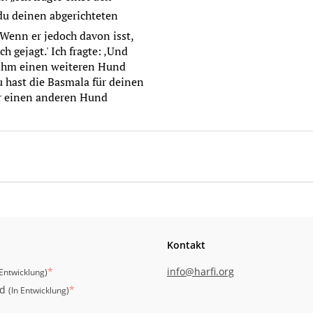
 Wenn er jedoch davon isst,
ch gejagt.' Ich fragte: ‚Und
 ihm einen weiteren Hund
du hast die Basmala für deinen
r einen anderen Hund
Kontakt
*
info@harfi.org
 Entwicklung
)
id
*
(
In Entwicklung
)