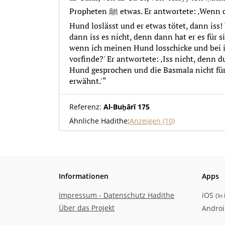
Propheten ﷺ etwas. Er antwortete: ‚Wenn du deinen abgerichteten
Hund loslässt und er etwas tötet, dann iss!
dann iss es nicht, denn dann hat er es für si
wenn ich meinen Hund losschicke und bei
vorfinde?' Er antwortete: ‚Iss nicht, denn 
Hund gesprochen und die Basmala nicht fü
erwähnt.'“
Referenz:
Al-Buḫārī 175
Ähnliche Hadithe:
Anzeigen (10)
Informationen
Apps
Impressum - Datenschutz Hadithe
iOS
(
In
Über das Projekt
Andro