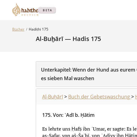
BETA
Bücher
Hadithi 175
Al-Buḫārī — Hadis 175
Unterkapitel:
Wenn der Hund aus eurem G
es sieben Mal waschen
Al-Buḫārī
>
Buch der Gebetswaschung
>
175.
Von
:
ʿAdī b. Ḥātim
Es lehrte uns Ḥafṣ ibn ʿUmar, er sagte: Es l
as-Safar, von aš-Šaʿbī, von ʿAdiyy ibn Ḥātim