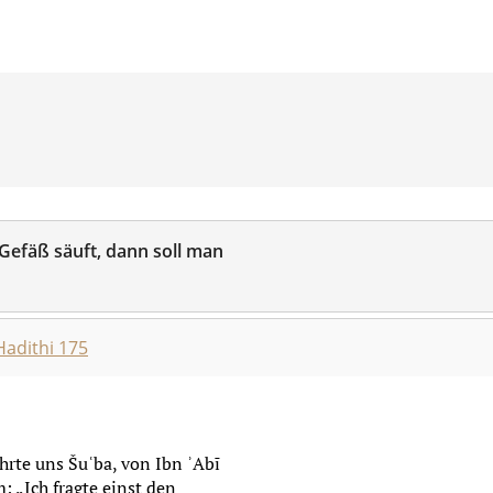
efäß säuft, dann soll man
Hadithi 175
ehrte uns Šuʿba, von Ibn ʾAbī
: „Ich fragte einst den