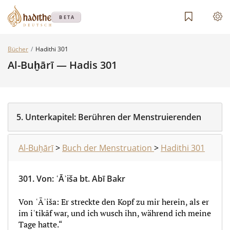
BETA
Bücher
Hadithi 301
Al-Buḫārī — Hadis 301
5.
Unterkapitel:
Berühren der Menstruierenden
Al-Buḫārī
>
Buch der Menstruation
>
Hadithi 301
301.
Von
:
ʿĀʾiša bt. Abī Bakr
Von ʿĀʾiša: Er streckte den Kopf zu mir herein, als er
im iʿtikāf war, und ich wusch ihn, während ich meine
Tage hatte.“