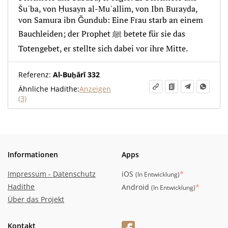
Šuʿba, von Ḥusayn al-Muʿallim, von Ibn Burayda,
von Samura ibn Ǧundub: Eine Frau starb an einem
Bauchleiden; der Prophet ﷺ betete für sie das
Totengebet, er stellte sich dabei vor ihre Mitte.
Referenz:
Al-Buḫārī 332
Ähnliche Hadithe:
Anzeigen
(3)
Informationen
Apps
Impressum - Datenschutz
iOS
*
(
In Entwicklung
)
Hadithe
Android
*
(
In Entwicklung
)
Über das Projekt
Kontakt