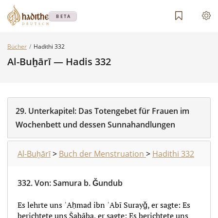
BETA
Bücher
Hadithi 332
Al-Buḫārī — Hadis 332
29.
Unterkapitel:
Das Totengebet für Frauen im
Wochenbett und dessen Sunnahandlungen
Al-Buḫārī
>
Buch der Menstruation
>
Hadithi 332
332.
Von
:
Samura b. Ǧundub
Es lehrte uns ʾAḥmad ibn ʾAbī Surayǧ, er sagte: Es
berichtete uns Šabāba, er sagte: Es berichtete uns