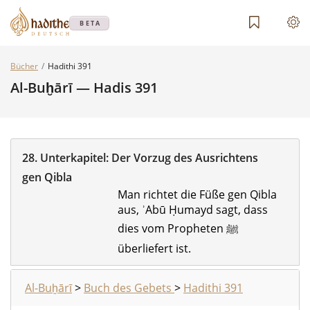
BETA
Bücher
Hadithi 391
Al-Buḫārī — Hadis 391
28.
Unterkapitel:
Der Vorzug des Ausrichtens
gen Qibla
Man richtet die Füße gen Qibla
aus, ʾAbū Ḥumayd sagt, dass
dies vom Propheten ‎ﷺ
überliefert ist.
Al-Buḫārī
>
Buch des Gebets
>
Hadithi 391