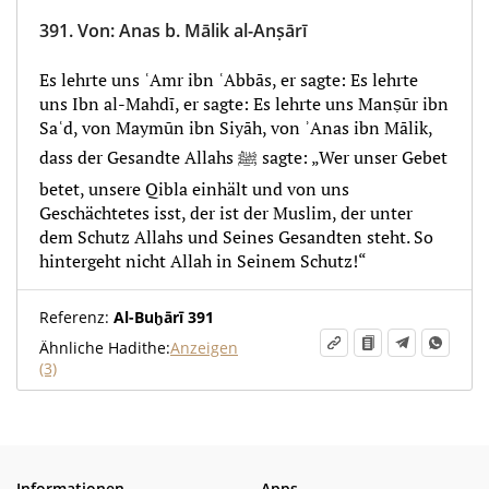
391.
Von
:
Anas b. Mālik al-Anṣārī
Es lehrte uns ʿAmr ibn ʿAbbās, er sagte: Es lehrte
uns Ibn al-Mahdī, er sagte: Es lehrte uns Manṣūr ibn
Saʿd, von Maymūn ibn Siyāh, von ʾAnas ibn Mālik,
dass der Gesandte Allahs ﷺ sagte: „Wer unser Gebet
betet, unsere Qibla einhält und von uns
Geschächtetes isst, der ist der Muslim, der unter
dem Schutz Allahs und Seines Gesandten steht. So
hintergeht nicht Allah in Seinem Schutz!“
Referenz:
Al-Buḫārī 391
Ähnliche Hadithe:
Anzeigen
(3)
Informationen
Apps