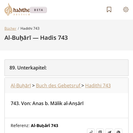
BETA
Bücher
Hadithi 743
Al-Buḫārī — Hadis 743
89.
Unterkapitel:
Al-Buḫārī
>
Buch des Gebetsruf
>
Hadithi 743
743.
Von
:
Anas b. Mālik al-Anṣārī
Referenz:
Al-Buḫārī 743