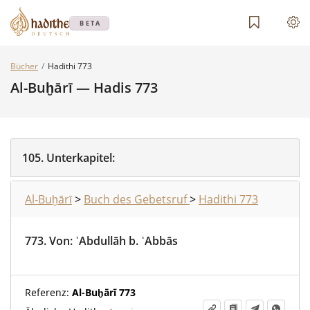
BETA
Bücher
Hadithi 773
Al-Buḫārī — Hadis 773
105.
Unterkapitel:
Al-Buḫārī
>
Buch des Gebetsruf
>
Hadithi 773
773.
Von
:
ʿAbdullāh b. ʿAbbās
Referenz:
Al-Buḫārī 773