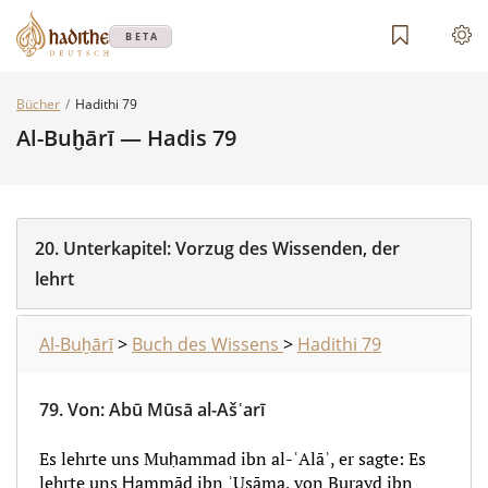
BETA
Bücher
Hadithi 79
Al-Buḫārī — Hadis 79
20.
Unterkapitel:
Vorzug des Wissenden, der
lehrt
Al-Buḫārī
>
Buch des Wissens
>
Hadithi 79
79.
Von
:
Abū Mūsā al-Ašʿarī
Es lehrte uns Muḥammad ibn al-ʿAlāʾ, er sagte: Es
lehrte uns Ḥammād ibn ʾUsāma, von Burayd ibn