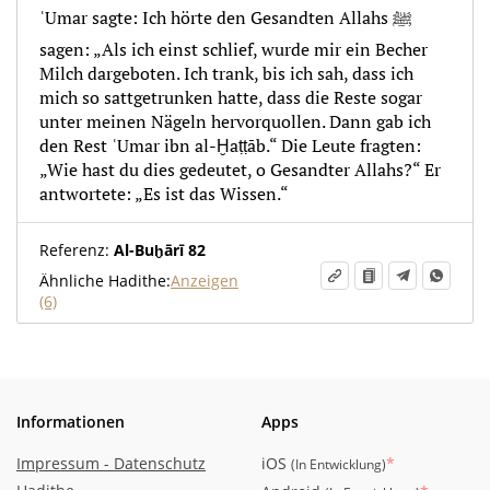
ʿUmar sagte: Ich hörte den Gesandten Allahs ﷺ
sagen: „Als ich einst schlief, wurde mir ein Becher
Milch dargeboten. Ich trank, bis ich sah, dass ich
mich so sattgetrunken hatte, dass die Reste sogar
unter meinen Nägeln hervorquollen. Dann gab ich
den Rest ʿUmar ibn al-Ḫaṭṭāb.“ Die Leute fragten:
„Wie hast du dies gedeutet, o Gesandter Allahs?“ Er
antwortete: „Es ist das Wissen.“
Referenz:
Al-Buḫārī 82
Ähnliche Hadithe:
Anzeigen
(6)
Informationen
Apps
Impressum - Datenschutz
iOS
*
(
In Entwicklung
)