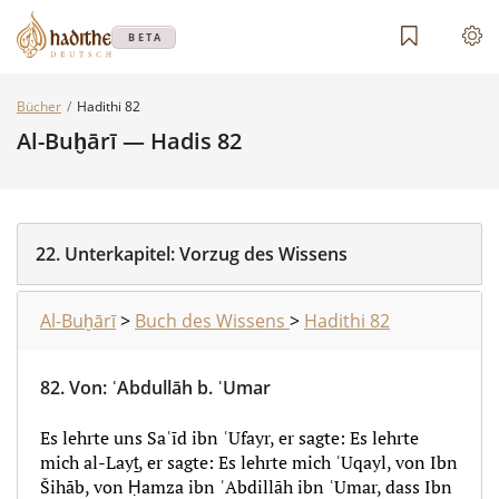
BETA
Bücher
Hadithi 82
Al-Buḫārī — Hadis 82
22.
Unterkapitel:
Vorzug des Wissens
Al-Buḫārī
>
Buch des Wissens
>
Hadithi 82
82.
Von
:
ʿAbdullāh b. ʿUmar
Es lehrte uns Saʿīd ibn ʿUfayr, er sagte: Es lehrte
mich al-Layṯ, er sagte: Es lehrte mich ʿUqayl, von Ibn
Šihāb, von Ḥamza ibn ʿAbdillāh ibn ʿUmar, dass Ibn