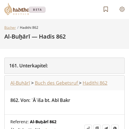
BETA
Bücher
Hadithi 862
Al-Buḫārī — Hadis 862
161.
Unterkapitel:
Al-Buḫārī
>
Buch des Gebetsruf
>
Hadithi 862
862.
Von
:
ʿĀʾiša bt. Abī Bakr
Referenz:
Al-Buḫārī 862