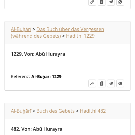
Al-Buḫārī
>
Das Buch über das Vergessen
(während des Gebets)
>
Hadithi 1229
1229.
Von
:
Abū Hurayra
Referenz:
Al-Buḫārī 1229
Al-Buḫārī
>
Buch des Gebets
>
Hadithi 482
482.
Von
:
Abū Hurayra