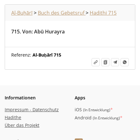
Al-Buḫārī
>
Buch des Gebetsruf
>
Hadithi 715
715.
Von
:
Abū Hurayra
Referenz:
Al-Buḫārī 715
Informationen
Apps
Impressum - Datenschutz
iOS
*
(
In Entwicklung
)
Hadithe
Android
*
(
In Entwicklung
)
Über das Projekt