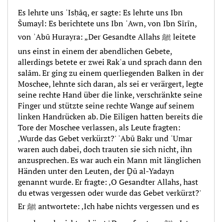
Es lehrte uns ʾIsḥāq, er sagte: Es lehrte uns Ibn
Šumayl: Es berichtete uns Ibn ʿAwn, von Ibn Sīrīn,
von ʾAbū Hurayra: „Der Gesandte Allahs ﷺ leitete
uns einst in einem der abendlichen Gebete,
allerdings betete er zwei Rakʿa und sprach dann den
salām. Er ging zu einem querliegenden Balken in der
Moschee, lehnte sich daran, als sei er verärgert, legte
seine rechte Hand über die linke, verschränkte seine
Finger und stützte seine rechte Wange auf seinem
linken Handrücken ab. Die Eiligen hatten bereits die
Tore der Moschee verlassen, als Leute fragten:
‚Wurde das Gebet verkürzt?' ʾAbū Bakr und ʿUmar
waren auch dabei, doch trauten sie sich nicht, ihn
anzusprechen. Es war auch ein Mann mit länglichen
Händen unter den Leuten, der Ḏū al-Yadayn
genannt wurde. Er fragte: ‚O Gesandter Allahs, hast
du etwas vergessen oder wurde das Gebet verkürzt?'
Er ﷺ antwortete: ‚Ich habe nichts vergessen und es