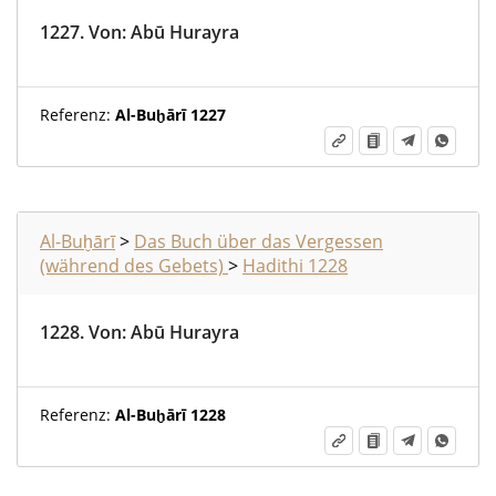
1227.
Von
:
Abū Hurayra
Referenz:
Al-Buḫārī 1227
Al-Buḫārī
>
Das Buch über das Vergessen
(während des Gebets)
>
Hadithi 1228
1228.
Von
:
Abū Hurayra
Referenz:
Al-Buḫārī 1228