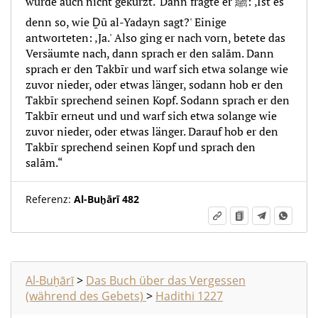
wurde auch nicht gekürzt.' Dann fragte er ﷺ: ‚Ist es
denn so, wie Ḏū al-Yadayn sagt?' Einige
antworteten: ‚Ja.' Also ging er nach vorn, betete das
Versäumte nach, dann sprach er den salām. Dann
sprach er den Takbīr und warf sich etwa solange wie
zuvor nieder, oder etwas länger, sodann hob er den
Takbīr sprechend seinen Kopf. Sodann sprach er den
Takbīr erneut und und warf sich etwa solange wie
zuvor nieder, oder etwas länger. Darauf hob er den
Takbīr sprechend seinen Kopf und sprach den
salām.“
Referenz:
Al-Buḫārī 482
Al-Buḫārī
>
Das Buch über das Vergessen
(während des Gebets)
>
Hadithi 1227