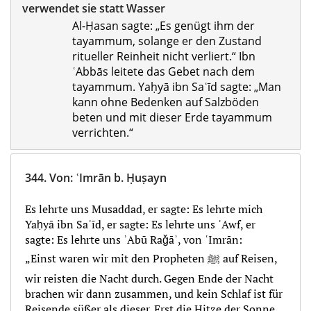
verwendet sie statt Wasser
Al-Ḥasan sagte: „Es genügt ihm der
tayammum, solange er den Zustand
ritueller Reinheit nicht verliert.“ Ibn
ʿAbbās leitete das Gebet nach dem
tayammum. Yaḥyā ibn Saʿīd sagte: „Man
kann ohne Bedenken auf Salzböden
beten und mit dieser Erde tayammum
verrichten.“
344.
Von
:
ʿImrān b. Ḥuṣayn
Es lehrte uns Musaddad, er sagte: Es lehrte mich
Yaḥyā ibn Saʿīd, er sagte: Es lehrte uns ʿAwf, er
sagte: Es lehrte uns ʾAbū Raǧāʾ, von ʿImrān:
„Einst waren wir mit den Propheten ﷺ auf Reisen,
wir reisten die Nacht durch. Gegen Ende der Nacht
brachen wir dann zusammen, und kein Schlaf ist für
Reisende süßer als dieser. Erst die Hitze der Sonne