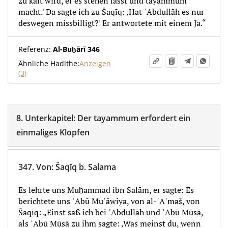
zu kalt wird, er es stehen lässt und tayammum
macht.' Da sagte ich zu Šaqīq: ‚Hat ʿAbdullāh es nur
deswegen missbilligt?' Er antwortete mit einem Ja.“
Referenz:
Al-Buḫārī 346
Ähnliche Hadithe:
Anzeigen
(3)
8.
Unterkapitel:
Der tayammum erfordert ein
einmaliges Klopfen
347.
Von
:
Šaqīq b. Salama
Es lehrte uns Muḥammad ibn Salām, er sagte: Es
berichtete uns ʾAbū Muʿāwiya, von al-ʾAʿmaš, von
Šaqīq: „Einst saß ich bei ʿAbdullāh und ʾAbū Mūsā,
als ʾAbū Mūsā zu ihm sagte: ‚Was meinst du, wenn