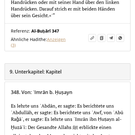
Handrücken oder mit seiner Hand über den linken
Handrücken. Darauf strich er mit beiden Händen
über sein Gesicht.«'“
Referenz:
Al-Buḫārī 347
Ähnliche Hadithe:
Anzeigen
(3)
9.
Unterkapitel:
Kapitel
348.
Von
:
ʿImrān b. Ḥuṣayn
Es lehrte uns ʿAbdān, er sagte: Es berichtete uns
ʿAbdullāh, er sagte: Es berichtete uns ʿAwf, von ʾAbū
Raǧāʾ, er sagte: Es lehrte uns ʿImrān ibn Ḥuṣayn al-
Ḫuzāʿī: Der Gesandte Allahs ﷺ erblickte einen