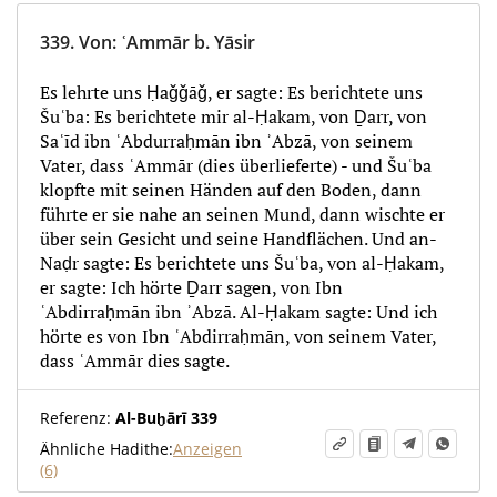
339.
Von
:
ʿAmmār b. Yāsir
Es lehrte uns Ḥaǧǧāǧ, er sagte: Es berichtete uns
Šuʿba: Es berichtete mir al-Ḥakam, von Ḏarr, von
Saʿīd ibn ʿAbdurraḥmān ibn ʾAbzā, von seinem
Vater, dass ʿAmmār (dies überlieferte) - und Šuʿba
klopfte mit seinen Händen auf den Boden, dann
führte er sie nahe an seinen Mund, dann wischte er
über sein Gesicht und seine Handflächen. Und an-
Naḍr sagte: Es berichtete uns Šuʿba, von al-Ḥakam,
er sagte: Ich hörte Ḏarr sagen, von Ibn
ʿAbdirraḥmān ibn ʾAbzā. Al-Ḥakam sagte: Und ich
hörte es von Ibn ʿAbdirraḥmān, von seinem Vater,
dass ʿAmmār dies sagte.
Referenz:
Al-Buḫārī 339
Ähnliche Hadithe:
Anzeigen
(6)