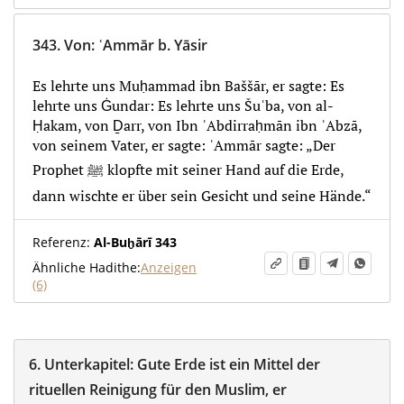
343.
Von
:
ʿAmmār b. Yāsir
Es lehrte uns Muḥammad ibn Baššār, er sagte: Es
lehrte uns Ġundar: Es lehrte uns Šuʿba, von al-
Ḥakam, von Ḏarr, von Ibn ʿAbdirraḥmān ibn ʾAbzā,
von seinem Vater, er sagte: ʿAmmār sagte: „Der
Prophet ﷺ klopfte mit seiner Hand auf die Erde,
dann wischte er über sein Gesicht und seine Hände.“
Referenz:
Al-Buḫārī 343
Ähnliche Hadithe:
Anzeigen
(6)
6.
Unterkapitel:
Gute Erde ist ein Mittel der
rituellen Reinigung für den Muslim, er