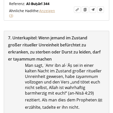
Referenz:
Al-Buḫārī 344
Ähnliche Hadithe:
Anzeigen
(3)
7.
Unterkapitel:
Wenn jemand im Zustand
großer ritueller Unreinheit befürchtet zu
erkranken, zu sterben oder Durst zu leiden, darf
er tayammum machen
Man sagt, ʿAmr ibn al-ʿĀṣ sei in einer
kalten Nacht im Zustand großer ritueller
Unreinheit gewesen, habe
tayammum
vollzogen und den Vers „und tötet euch
nicht selbst, Allah ist wahrhaftig
barmherzig mit euch!“ (an-Nisā 4:29)
rezitiert. Als man dies dem Propheten ‎ﷺ
erzählte, tadelte er ihn nicht.