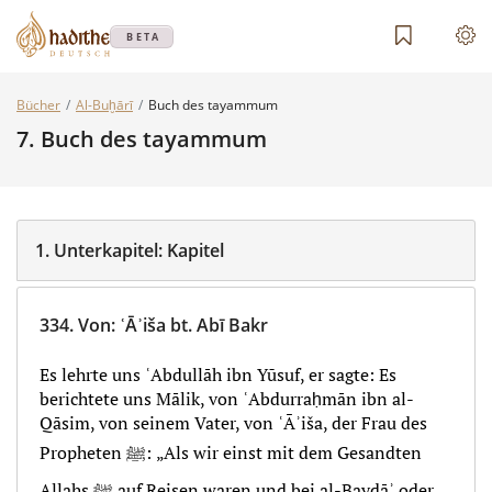
BETA
Bücher
Al-Buḫārī
Buch des tayammum
7.
Buch des tayammum
1.
Unterkapitel:
Kapitel
334.
Von
:
ʿĀʾiša bt. Abī Bakr
Es lehrte uns ʿAbdullāh ibn Yūsuf, er sagte: Es
berichtete uns Mālik, von ʿAbdurraḥmān ibn al-
Qāsim, von seinem Vater, von ʿĀʾiša, der Frau des
Propheten ﷺ: „Als wir einst mit dem Gesandten
Allahs ﷺ auf Reisen waren und bei al-Baydāʾ oder