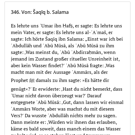
346.
Von
:
Šaqīq b. Salama
Es lehrte uns ʿUmar ibn Ḥafṣ, er sagte: Es lehrte uns
mein Vater, er sagte: Es lehrte uns al-ʾAʿmaš, er
sagte: Ich hörte Šaqīq ibn Salama: „Einst war ich bei
ʿAbdullāh und ʾAbū Mūsā, als ʾAbū Mūsā zu ihm
sagte: ‚Was meinst du, ʾAbū ʿAbdirraḥmān, wenn
jemand im Zustand großer ritueller Unreinheit ist,
aber kein Wasser findet?' ʾAbū Mūsā fragte: ‚Was
macht man mit der Aussage ʿAmmārs, als der
Prophet ﷺ damals zu ihm sagte: »Es hätte dir
genügt«?' Er erwiderte: ‚Hast du nicht bemerkt, dass
ʿUmar nicht davon überzeugt war?' Darauf
entgegnete ʾAbū Mūsā: ‚Gut, dann lassen wir einmal
ʿAmmārs Worte, aber was machst du mit diesem
Vers?' Da wusste ʿAbdullāh nichts mehr zu sagen.
Dann meinte er: ‚Würden wir ihnen das erlauben,
käme es bald soweit, dass manch einem das Wasser