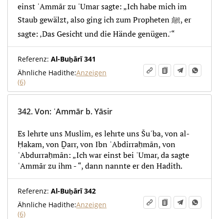
einst ʿAmmār zu ʿUmar sagte: „Ich habe mich im
Staub gewälzt, also ging ich zum Propheten ﷺ, er
sagte: ‚Das Gesicht und die Hände genügen.'“
Referenz:
Al-Buḫārī 341
Ähnliche Hadithe:
Anzeigen
(6)
342.
Von
:
ʿAmmār b. Yāsir
Es lehrte uns Muslim, es lehrte uns Šuʿba, von al-
Ḥakam, von Ḏarr, von Ibn ʿAbdirraḥmān, von
ʿAbdurraḥmān: „Ich war einst bei ʿUmar, da sagte
ʿAmmār zu ihm - “, dann nannte er den Hadith.
Referenz:
Al-Buḫārī 342
Ähnliche Hadithe:
Anzeigen
(6)