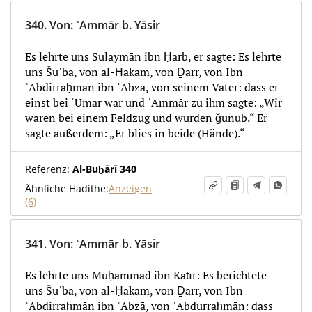
340.
Von
:
ʿAmmār b. Yāsir
Es lehrte uns Sulaymān ibn Ḥarb, er sagte: Es lehrte
uns Šuʿba, von al-Ḥakam, von Ḏarr, von Ibn
ʿAbdirraḥmān ibn ʾAbzā, von seinem Vater: dass er
einst bei ʿUmar war und ʿAmmār zu ihm sagte: „Wir
waren bei einem Feldzug und wurden ǧunub.“ Er
sagte außerdem: „Er blies in beide (Hände).“
Referenz:
Al-Buḫārī 340
Ähnliche Hadithe:
Anzeigen
(6)
341.
Von
:
ʿAmmār b. Yāsir
Es lehrte uns Muḥammad ibn Kaṯīr: Es berichtete
uns Šuʿba, von al-Ḥakam, von Ḏarr, von Ibn
ʿAbdirraḥmān ibn ʾAbzā, von ʿAbdurraḥmān: dass