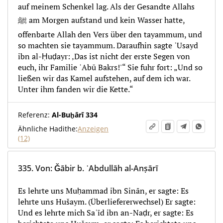
auf meinem Schenkel lag. Als der Gesandte Allahs
ﷺ am Morgen aufstand und kein Wasser hatte,
offenbarte Allah den Vers über den tayammum, und
so machten sie tayammum. Daraufhin sagte ʾUsayd
ibn al-Ḥuḍayr: ‚Das ist nicht der erste Segen von
euch, ihr Familie ʾAbū Bakrs!'“ Sie fuhr fort: „Und so
ließen wir das Kamel aufstehen, auf dem ich war.
Unter ihm fanden wir die Kette.“
Referenz:
Al-Buḫārī 334
Ähnliche Hadithe:
Anzeigen
(12)
335.
Von
:
Ǧābir b. ʿAbdullāh al-Anṣārī
Es lehrte uns Muḥammad ibn Sinān, er sagte: Es
lehrte uns Hušaym. (Überliefererwechsel) Er sagte:
Und es lehrte mich Saʿīd ibn an-Naḍr, er sagte: Es