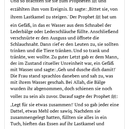
Und so brachten sie sie zum Propheten ﷺ und
erzählten ihm vom Ereignis. Er sagte: ‚Bittet sie, von
ihrem Lastkamel zu steigen.' Der Prophet ﷺ bat um
ein Gefäß, in das er Wasser aus dem Schnabel der
Lederbälge oder Lederschläuche füllte. Anschließend
verschnürte er den Ausguss und öffnete die
Schlauchnaht. Dann rief er den Leuten zu, sie sollten
trinken und die Tiere tränken. Und so trank und
tränkte, wer wollte. Zu guter Letzt gab er dem Mann,
der im Zustand ritueller Unreinheit war, ein Gefäß
mit Wasser und sagte: ‚Geh und dusche dich damit!'
Die Frau stand sprachlos daneben und sah zu, was
mit ihrem Wasser geschah. Bei Allah, die Bälge
wurden ihr abgenommen, doch schienen sie noch
voller zu sein als zuvor. Darauf sagte der Prophet ﷺ:
‚Legt für sie etwas zusammen!' Und so gab jeder eine
Dattel, etwas Mehl oder sawīq. Nachdem sie
zusammengelegt hatten, füllten sie alles in ein
Tuch, hieften das Essen auf ihr Lastkamel und