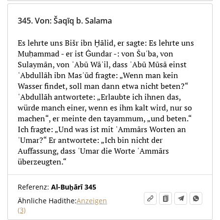
345.
Von
:
Šaqīq b. Salama
Es lehrte uns Bišr ibn Ḫālid, er sagte: Es lehrte uns
Muḥammad - er ist Ġundar -: von Šuʿba, von
Sulaymān, von ʾAbū Wāʾil, dass ʾAbū Mūsā einst
ʿAbdullāh ibn Masʿūd fragte: „Wenn man kein
Wasser findet, soll man dann etwa nicht beten?“
ʿAbdullāh antwortete: „Erlaubte ich ihnen das,
würde manch einer, wenn es ihm kalt wird, nur so
machen“, er meinte den tayammum, „und beten.“
Ich fragte: „Und was ist mit ʿAmmārs Worten an
ʿUmar?“ Er antwortete: „Ich bin nicht der
Auffassung, dass ʿUmar die Worte ʿAmmārs
überzeugten.“
Referenz:
Al-Buḫārī 345
Ähnliche Hadithe:
Anzeigen
(3)