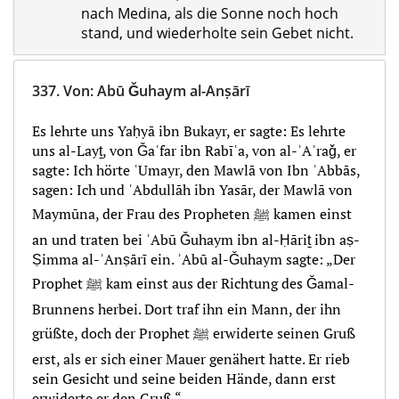
nach Medina, als die Sonne noch hoch
stand, und wiederholte sein Gebet nicht.
337.
Von
:
Abū Ǧuhaym al-Anṣārī
Es lehrte uns Yaḥyā ibn Bukayr, er sagte: Es lehrte
uns al-Layṯ, von Ǧaʿfar ibn Rabīʿa, von al-ʾAʿraǧ, er
sagte: Ich hörte ʿUmayr, den Mawlā von Ibn ʿAbbās,
sagen: Ich und ʿAbdullāh ibn Yasār, der Mawlā von
Maymūna, der Frau des Propheten ﷺ kamen einst
an und traten bei ʾAbū Ǧuhaym ibn al-Ḥāriṯ ibn aṣ-
Ṣimma al-ʾAnṣārī ein. ʾAbū al-Ǧuhaym sagte: „Der
Prophet ﷺ kam einst aus der Richtung des Ǧamal-
Brunnens herbei. Dort traf ihn ein Mann, der ihn
grüßte, doch der Prophet ﷺ erwiderte seinen Gruß
erst, als er sich einer Mauer genähert hatte. Er rieb
sein Gesicht und seine beiden Hände, dann erst
erwiderte er den Gruß.“