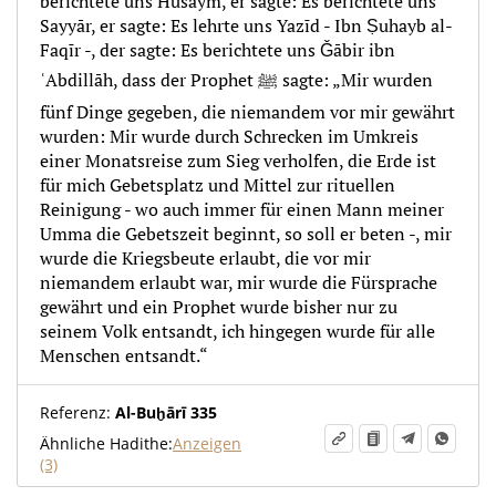
berichtete uns Hušaym, er sagte: Es berichtete uns
Sayyār, er sagte: Es lehrte uns Yazīd - Ibn Ṣuhayb al-
Faqīr -, der sagte: Es berichtete uns Ǧābir ibn
ʿAbdillāh, dass der Prophet ﷺ sagte: „Mir wurden
fünf Dinge gegeben, die niemandem vor mir gewährt
wurden: Mir wurde durch Schrecken im Umkreis
einer Monatsreise zum Sieg verholfen, die Erde ist
für mich Gebetsplatz und Mittel zur rituellen
Reinigung - wo auch immer für einen Mann meiner
Umma die Gebetszeit beginnt, so soll er beten -, mir
wurde die Kriegsbeute erlaubt, die vor mir
niemandem erlaubt war, mir wurde die Fürsprache
gewährt und ein Prophet wurde bisher nur zu
seinem Volk entsandt, ich hingegen wurde für alle
Menschen entsandt.“
Referenz:
Al-Buḫārī 335
Ähnliche Hadithe:
Anzeigen
(3)