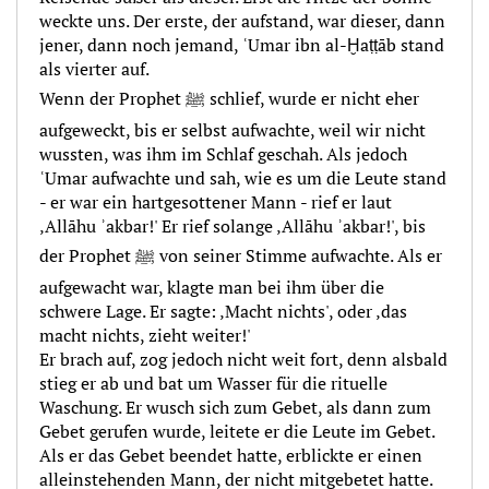
weckte uns. Der erste, der aufstand, war dieser, dann
jener, dann noch jemand, ʿUmar ibn al-Ḫaṭṭāb stand
als vierter auf.
Wenn der Prophet ﷺ schlief, wurde er nicht eher
aufgeweckt, bis er selbst aufwachte, weil wir nicht
wussten, was ihm im Schlaf geschah. Als jedoch
ʿUmar aufwachte und sah, wie es um die Leute stand
- er war ein hartgesottener Mann - rief er laut
‚Allāhu ʾakbar!' Er rief solange ‚Allāhu ʾakbar!', bis
der Prophet ﷺ von seiner Stimme aufwachte. Als er
aufgewacht war, klagte man bei ihm über die
schwere Lage. Er sagte: ‚Macht nichts', oder ‚das
macht nichts, zieht weiter!'
Er brach auf, zog jedoch nicht weit fort, denn alsbald
stieg er ab und bat um Wasser für die rituelle
Waschung. Er wusch sich zum Gebet, als dann zum
Gebet gerufen wurde, leitete er die Leute im Gebet.
Als er das Gebet beendet hatte, erblickte er einen
alleinstehenden Mann, der nicht mitgebetet hatte.