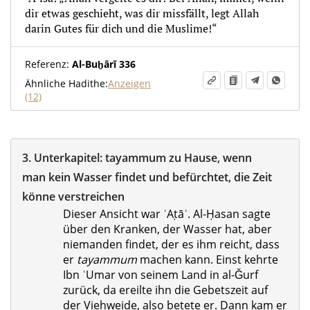
dir etwas geschieht, was dir missfällt, legt Allah
darin Gutes für dich und die Muslime!“
Referenz:
Al-Buḫārī 336
Ähnliche Hadithe:
Anzeigen
(12)
3.
Unterkapitel:
tayammum zu Hause, wenn
man kein Wasser findet und befürchtet, die Zeit
könne verstreichen
Dieser Ansicht war ʿAṭāʾ. Al-Ḥasan sagte
über den Kranken, der Wasser hat, aber
niemanden findet, der es ihm reicht, dass
er
tayammum
machen kann. Einst kehrte
Ibn ʿUmar von seinem Land in al-Ǧurf
zurück, da ereilte ihn die Gebetszeit auf
der Viehweide, also betete er. Dann kam er