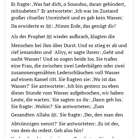
Er fragte: ‚Was hat dich, o Soundso, daran gehindert,
mitzubeten?' Er antwortete: ‚Ich war im Zustand
großer ritueller Unreinheit und es gab kein Wasser.'
Da erwiderte er ﷺ: ‚Nimm Erde, das genügt dir!'
Als der Prophet ﷺ wieder aufbrach, klagten die
Menschen bei ihm über Durst. Und so stieg er ab und
rief jemanden und ʿAliyy, er sagte ihnen: ‚Geht und
sucht Wasser!' Und so zogen beide los. Sie trafen
eine Frau, die zwischen zwei Lederbälgen oder zwei
zusammengenähten Lederschläuchen voll Wasser
auf einem Kamel ritt. Sie fragten sie: ‚Wo ist das
Wasser?' Sie antwortete: ‚Ich bin gestern zu eben
dieser Stunde vom Wasser aufgebrochen, wir haben
Leute, die warten.' Sie sagten zu ihr: ‚Dann geh los.'
Sie fragte: ‚Wohin?' Sie antworteten: ‚Zum
Gesandten Allahs ﷺ.' Sie fragte: ‚Der, den man den
Abtrünnigen nennt?' Sie antworteten: ‚Es ist der,
von dem du redest. Geh also hin!'