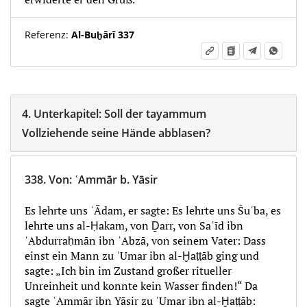
Referenz:
Al-Buḫārī 337
4.
Unterkapitel:
Soll der tayammum
Vollziehende seine Hände abblasen?
338.
Von
:
ʿAmmār b. Yāsir
Es lehrte uns ʾĀdam, er sagte: Es lehrte uns Šuʿba, es
lehrte uns al-Ḥakam, von Ḏarr, von Saʿīd ibn
ʿAbdurraḥmān ibn ʾAbzā, von seinem Vater: Dass
einst ein Mann zu ʿUmar ibn al-Ḫaṭṭāb ging und
sagte: „Ich bin im Zustand großer ritueller
Unreinheit und konnte kein Wasser finden!“ Da
sagte ʿAmmār ibn Yāsir zu ʿUmar ibn al-Ḫaṭṭāb: