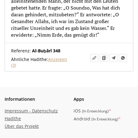
alleinstehenden Mann, der nicht mit den Leuten
gebetet hatte. Er fragte: „O Soundso, Was hat dich
daran gehindert, mitzubeten?“ Er antwortete: „O
Gesandter Allahs, ich war im Zustand großer
ritueller Unreinheit und es gab kein Wasser.“ Er
erwiderte: „Nimm Erde, das genügt dir!“
Referenz:
Al-Buḫārī 348
Ähnliche Hadithe:
Anzeigen
(3)
Informationen
Apps
Impressum - Datenschutz
iOS
*
(
In Entwicklung
)
Hadithe
Android
*
(
In Entwicklung
)
Über das Projekt