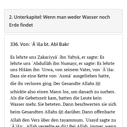
2.
Unterkapitel:
Wenn man weder Wasser noch
Erde findet
336.
Von
:
ʿĀʾiša bt. Abī Bakr
Es lehrte uns Zakariyyāʾ ibn Yaḥyā, er sagte: Es
lehrte uns ʿAbdullāh ibn Numayr, er sagte: Es lehrte
uns Hišām ibn ʿUrwa, von seinem Vater, von ʿĀʾiša:
Dass sie eine Kette von ʾAsmāʾ ausgeliehen hatte,
die ihr verloren ging. Der Gesandte Allahs ﷺ
schickte also einen Mann los, um danach zu suchen.
Als die Gebetszeit kam, hatten die Leute kein
Wasser mehr. Sie beteten. Dann beschwerten sie sich
beim Gesandten Allahs ﷺ darüber. Dann offenbarte
Allah den Vers über den tayammum. ʾUsayd sagte zu
ʿĀʾiša: „Allah vergelte es dir! Bei Allah, immer, wenn