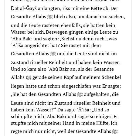
Ḏāt al-Ǧayš anlangten, riss mir eine Kette ab. Der
Gesandte Allahs ﷺ blieb also, um danach zu suchen,
und die Leute rasteten ebenfalls, sie hatten kein
Wasser bei sich. Deswegen gingen einige Leute zu
ʾAbū Bakr und sagten: ‚Siehst du denn nicht, was
ʿĀʾiša angerichtet hat? Sie rastet mit dem
Gesandten Allahs ﷺ und die Leute sind nicht im
Zustand ritueller Reinheit und haben kein Wasser.'
Und so kam also ʾAbū Bakr an, als der Gesandte
Allahs ﷺ gerade seinen Kopf auf meinem Schenkel
liegen hatte und schon eingeschlafen war. Er sagte:
‚Sie hat den Gesandten Allahs ﷺ aufgehalten, die
Leute sind nicht im Zustand ritueller Reinheit und
haben kein Wasser!'“ Da sagte ʿĀʾiša: „Und so
schimpfte mich ʾAbū Bakr und sagte so einiges. Er
stupfte mich mit seiner Hand in meine Hüfte, ich
regte mich nur nicht, weil der Gesandte Allahs ﷺ