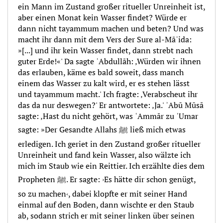
ein Mann im Zustand großer ritueller Unreinheit ist,
aber einen Monat kein Wasser findet? Würde er
dann nicht tayammum machen und beten? Und was
macht ihr dann mit dem Vers der Sure al-Māʾida:
»[...] und ihr kein Wasser findet, dann strebt nach
guter Erde!«' Da sagte ʿAbdullāh: ‚Würden wir ihnen
das erlauben, käme es bald soweit, dass manch
einem das Wasser zu kalt wird, er es stehen lässt
und tayammum macht.' Ich fragte: ‚Verabscheut ihr
das da nur deswegen?' Er antwortete: ‚Ja.' ʾAbū Mūsā
sagte: ‚Hast du nicht gehört, was ʿAmmār zu ʿUmar
sagte: »Der Gesandte Allahs ﷺ ließ mich etwas
erledigen. Ich geriet in den Zustand großer ritueller
Unreinheit und fand kein Wasser, also wälzte ich
mich im Staub wie ein Reittier. Ich erzählte dies dem
Propheten ﷺ. Er sagte: ›Es hätte dir schon genügt,
so zu machen‹, dabei klopfte er mit seiner Hand
einmal auf den Boden, dann wischte er den Staub
ab, sodann strich er mit seiner linken über seinen